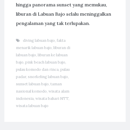
hingga panorama sunset yang memukau,
liburan di Labuan Bajo selalu meninggalkan
pengalaman yang tak terlupakan.
diving labuan bajo
,
fakta
menarik labuan bajo
,
liburan di
labuan bajo
,
liburan ke labuan
bajo
,
pink beach labuan bajo
,
pulau komodo dan rinca
,
pulau
padar
,
snorkeling labuan bajo
,
sunset labuan bajo
,
taman
nasional komodo
,
wisata alam
indonesia
,
wisata bahari NTT
,
wisata labuan bajo