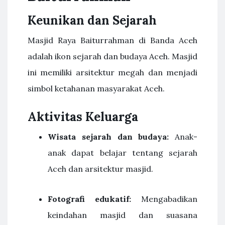
Keunikan dan Sejarah
Masjid Raya Baiturrahman di Banda Aceh
adalah ikon sejarah dan budaya Aceh. Masjid
ini memiliki arsitektur megah dan menjadi
simbol ketahanan masyarakat Aceh.
Aktivitas Keluarga
Wisata sejarah dan budaya:
Anak-
anak dapat belajar tentang sejarah
Aceh dan arsitektur masjid.
Fotografi edukatif:
Mengabadikan
keindahan masjid dan suasana