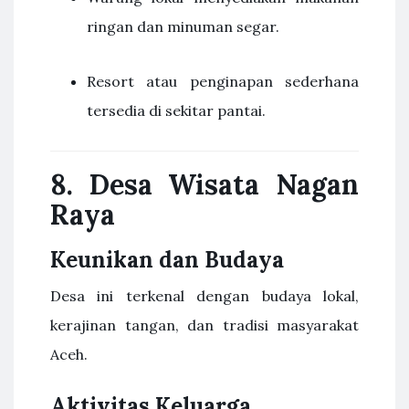
ringan dan minuman segar.
Resort atau penginapan sederhana
tersedia di sekitar pantai.
8. Desa Wisata Nagan
Raya
Keunikan dan Budaya
Desa ini terkenal dengan budaya lokal,
kerajinan tangan, dan tradisi masyarakat
Aceh.
Aktivitas Keluarga