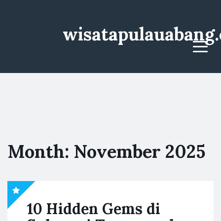
wisatapulauabang
Menu
Month:
November 2025
10 Hidden Gems di