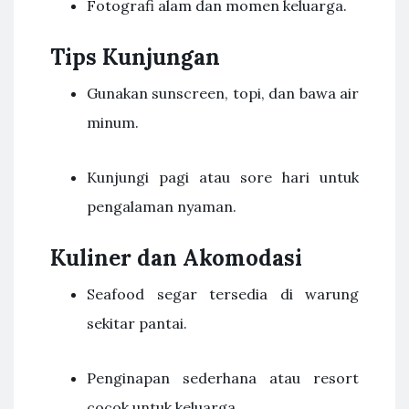
Fotografi alam dan momen keluarga.
Tips Kunjungan
Gunakan sunscreen, topi, dan bawa air
minum.
Kunjungi pagi atau sore hari untuk
pengalaman nyaman.
Kuliner dan Akomodasi
Seafood segar tersedia di warung
sekitar pantai.
Penginapan sederhana atau resort
cocok untuk keluarga.