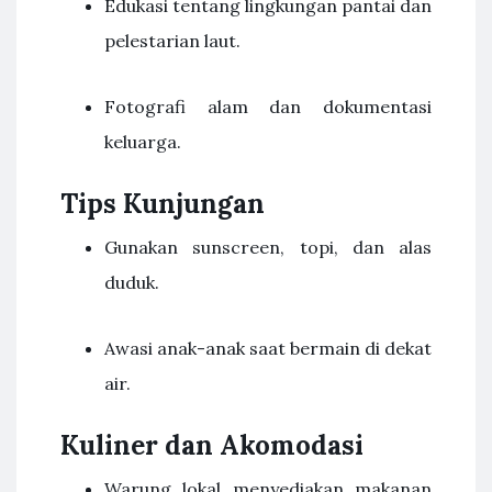
Edukasi tentang lingkungan pantai dan
pelestarian laut.
Fotografi alam dan dokumentasi
keluarga.
Tips Kunjungan
Gunakan sunscreen, topi, dan alas
duduk.
Awasi anak-anak saat bermain di dekat
air.
Kuliner dan Akomodasi
Warung lokal menyediakan makanan