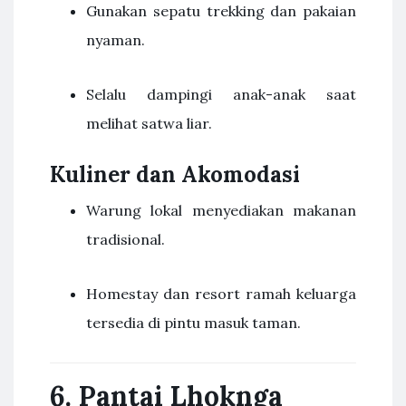
Gunakan sepatu trekking dan pakaian
nyaman.
Selalu dampingi anak-anak saat
melihat satwa liar.
Kuliner dan Akomodasi
Warung lokal menyediakan makanan
tradisional.
Homestay dan resort ramah keluarga
tersedia di pintu masuk taman.
6. Pantai Lhoknga