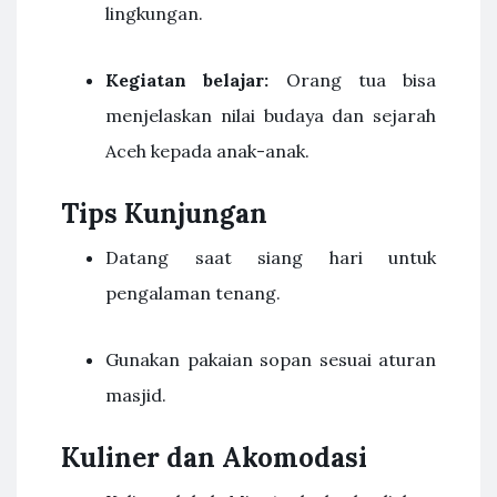
lingkungan.
Kegiatan belajar:
Orang tua bisa
menjelaskan nilai budaya dan sejarah
Aceh kepada anak-anak.
Tips Kunjungan
Datang saat siang hari untuk
pengalaman tenang.
Gunakan pakaian sopan sesuai aturan
masjid.
Kuliner dan Akomodasi