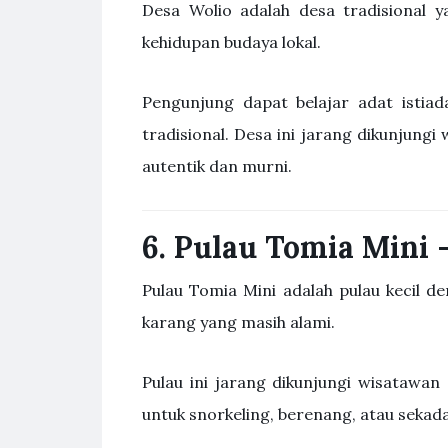
Desa Wolio adalah desa tradisional
kehidupan budaya lokal.
Pengunjung dapat belajar adat istiad
tradisional. Desa ini jarang dikunjun
autentik dan murni.
6. Pulau Tomia Mini 
Pulau Tomia Mini adalah pulau kecil de
karang yang masih alami.
Pulau ini jarang dikunjungi wisatawan
untuk snorkeling, berenang, atau sekad