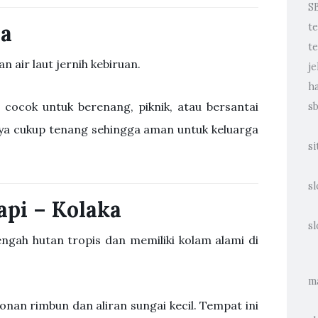
S
na
te
te
n air laut jernih kebiruan.
j
h
i, cocok untuk berenang, piknik, atau bersantai
s
a cukup tenang sehingga aman untuk keluarga
si
sl
api – Kolaka
sl
engah hutan tropis dan memiliki kolam alami di
m
nan rimbun dan aliran sungai kecil. Tempat ini