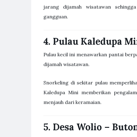
jarang dijamah wisatawan sehingg
gangguan.
4. Pulau Kaledupa Mi
Pulau kecil ini menawarkan pantai berpa
dijamah wisatawan.
Snorkeling di sekitar pulau memperli
Kaledupa Mini memberikan pengalama
menjauh dari keramaian.
5. Desa Wolio – Buto