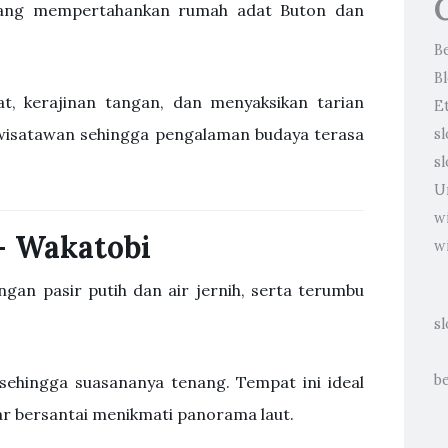
 yang mempertahankan rumah adat Buton dan
B
B
at, kerajinan tangan, dan menyaksikan tarian
E
gi wisatawan sehingga pengalaman budaya terasa
sl
sl
U
w
– Wakatobi
w
ngan pasir putih dan air jernih, serta terumbu
s
b
 sehingga suasananya tenang. Tempat ini ideal
ar bersantai menikmati panorama laut.