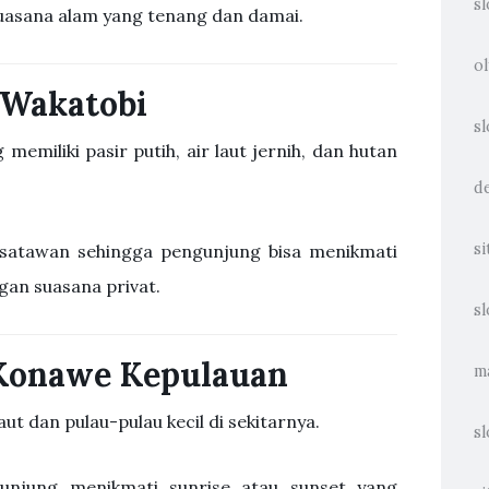
sl
uasana alam yang tenang dan damai.
o
 Wakatobi
sl
memiliki pasir putih, air laut jernih, dan hutan
d
si
isatawan sehingga pengunjung bisa menikmati
gan suasana privat.
sl
 Konawe Kepulauan
m
 dan pulau-pulau kecil di sekitarnya.
s
unjung menikmati sunrise atau sunset yang