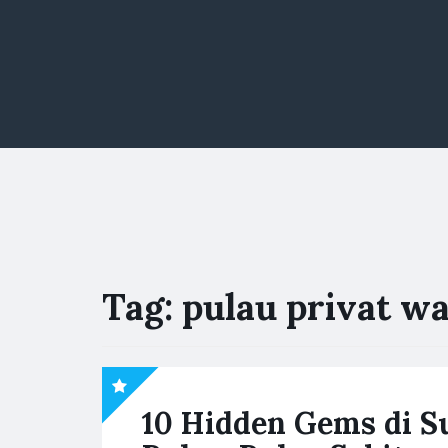
Tag:
pulau privat w
10 Hidden Gems di S