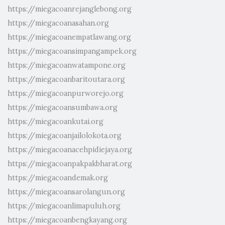
https://miegacoanrejanglebong.org
https://miegacoanasahan.org
https://miegacoanempatlawang.org
https://miegacoansimpangampek.org
https://miegacoanwatampone.org
https://miegacoanbaritoutara.org
https://miegacoanpurworejo.org
https://miegacoansumbawa.org
https://miegacoankutai.org
https://miegacoanjailolokota.org
https://miegacoanacehpidiejaya.org
https://miegacoanpakpakbharat.org
https://miegacoandemak.org
https://miegacoansarolangun.org
https://miegacoanlimapuluh.org
https://miegacoanbengkayang.org