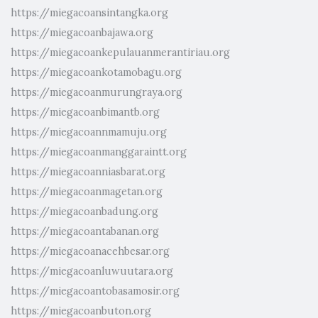
https://miegacoansintangka.org
https://miegacoanbajawa.org
https://miegacoankepulauanmerantiriau.org
https://miegacoankotamobagu.org
https://miegacoanmurungraya.org
https://miegacoanbimantb.org
https://miegacoannmamuju.org
https://miegacoanmanggaraintt.org
https://miegacoanniasbarat.org
https://miegacoanmagetan.org
https://miegacoanbadung.org
https://miegacoantabanan.org
https://miegacoanacehbesar.org
https://miegacoanluwuutara.org
https://miegacoantobasamosir.org
https://miegacoanbuton.org