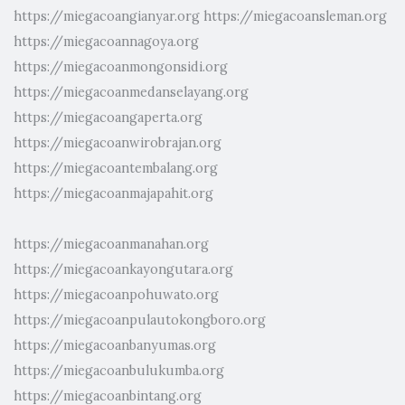
https://miegacoangianyar.org
https://miegacoansleman.org
https://miegacoannagoya.org
https://miegacoanmongonsidi.org
https://miegacoanmedanselayang.org
https://miegacoangaperta.org
https://miegacoanwirobrajan.org
https://miegacoantembalang.org
https://miegacoanmajapahit.org
https://miegacoanmanahan.org
https://miegacoankayongutara.org
https://miegacoanpohuwato.org
https://miegacoanpulautokongboro.org
https://miegacoanbanyumas.org
https://miegacoanbulukumba.org
https://miegacoanbintang.org