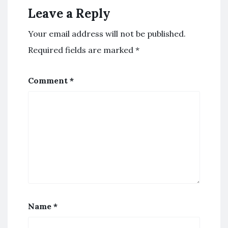
Leave a Reply
Your email address will not be published.
Required fields are marked
*
Comment
*
Name
*