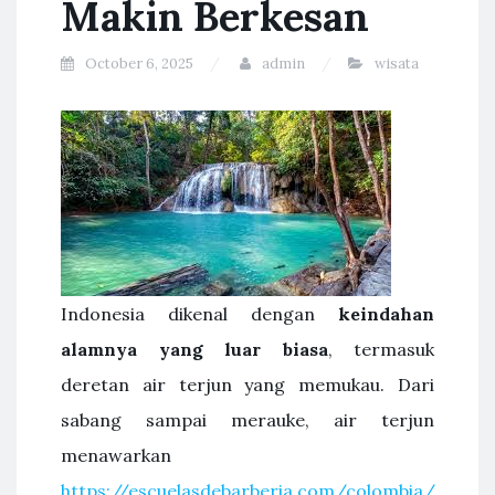
Makin Berkesan
October 6, 2025
admin
wisata
Indonesia dikenal dengan
keindahan
alamnya yang luar biasa
, termasuk
deretan air terjun yang memukau. Dari
sabang sampai merauke, air terjun
menawarkan
https://escuelasdebarberia.com/colombia/