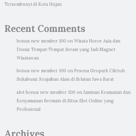
Tersembunyi di Kota Hujan
Recent Comments
bonus new member 100
on
Wisata Horor Asia dan
Dunia: Tempat-Tempat Seram yang Jadi Magnet
Wisatawan
bonus new member 100
on
Pesona Geopark Ciletuh
Sukabumi: Keajaiban Alam di Selatan Jawa Barat
slot bonus new member 100
on
Jaminan Keamanan dan
Kenyamanan Bermain di Situs Slot Online yang
Profesional
Archives