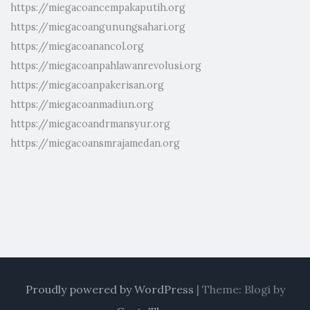
https://miegacoancempakaputih.org
https://miegacoangunungsahari.org
https://miegacoanancol.org
https://miegacoanpahlawanrevolusi.org
https://miegacoanpakerisan.org
https://miegacoanmadiun.org
https://miegacoandrmansyur.org
https://miegacoansmrajamedan.org
Proudly powered by WordPress
|
Theme: Blogi by