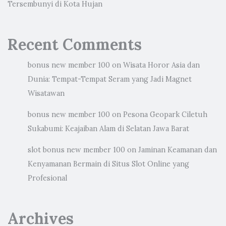
Tersembunyi di Kota Hujan
Recent Comments
bonus new member 100
on
Wisata Horor Asia dan
Dunia: Tempat-Tempat Seram yang Jadi Magnet
Wisatawan
bonus new member 100
on
Pesona Geopark Ciletuh
Sukabumi: Keajaiban Alam di Selatan Jawa Barat
slot bonus new member 100
on
Jaminan Keamanan dan
Kenyamanan Bermain di Situs Slot Online yang
Profesional
Archives