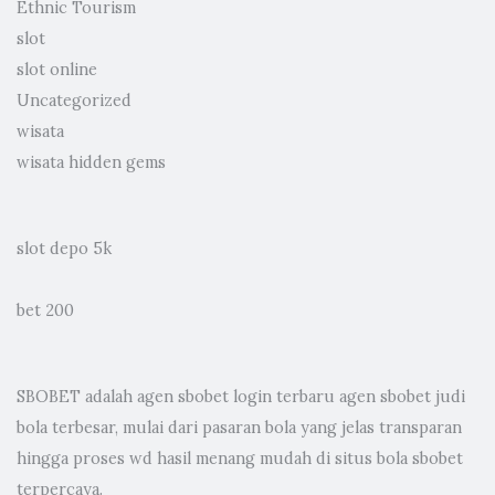
Ethnic Tourism
slot
slot online
Uncategorized
wisata
wisata hidden gems
slot depo 5k
bet 200
SBOBET adalah
agen sbobet
login terbaru agen sbobet judi
bola terbesar, mulai dari pasaran bola yang jelas transparan
hingga proses wd hasil menang mudah di situs bola sbobet
terpercaya.