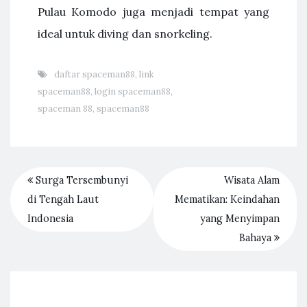
Pulau Komodo juga menjadi tempat yang
ideal untuk diving dan snorkeling.
daftar spaceman88
,
link
spaceman88
,
login spaceman88
,
spaceman 88
,
spaceman88
Surga Tersembunyi
Wisata Alam
di Tengah Laut
Mematikan: Keindahan
Indonesia
yang Menyimpan
Bahaya