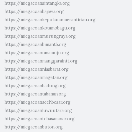
https://miegacoansintangka.org
https://miegacoanbajawa.org
https://miegacoankepulauanmerantiriau.org
https://miegacoankotamobagu.org
https://miegacoanmurungraya.org
https://miegacoanbimantb.org
https://miegacoannmamuju.org
https://miegacoanmanggaraintt.org
https://miegacoanniasbarat.org
https://miegacoanmagetan.org
https://miegacoanbadung.org
https://miegacoantabanan.org
https://miegacoanacehbesar.org
https://miegacoanluwuutara.org
https://miegacoantobasamosir.org
https://miegacoanbuton.org