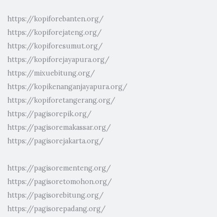
https://kopiforebanten.org/
https://kopiforejateng.org/
https://kopiforesumut.org/
https://kopiforejayapura.org/
https://mixuebitung.org/
https://kopikenanganjayapura.org/
https://kopiforetangerang.org/
https://pagisorepik.org/
https://pagisoremakassar.org/
https://pagisorejakarta.org/
https://pagisorementeng.org/
https://pagisoretomohon.org/
https://pagisorebitung.org/
https://pagisorepadang.org/