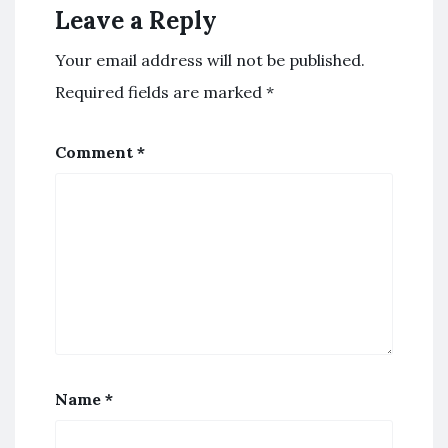
Leave a Reply
Your email address will not be published.
Required fields are marked
*
Comment
*
Name
*