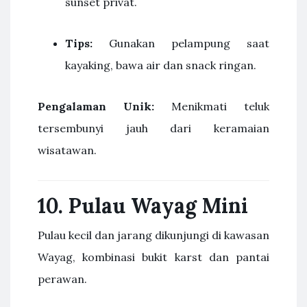
sunset privat.
Tips:
Gunakan pelampung saat
kayaking, bawa air dan snack ringan.
Pengalaman Unik:
Menikmati teluk
tersembunyi jauh dari keramaian
wisatawan.
10. Pulau Wayag Mini
Pulau kecil dan jarang dikunjungi di kawasan
Wayag, kombinasi bukit karst dan pantai
perawan.