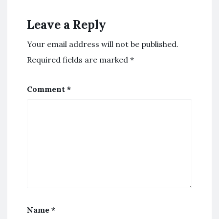
Leave a Reply
Your email address will not be published.
Required fields are marked
*
Comment
*
Name
*