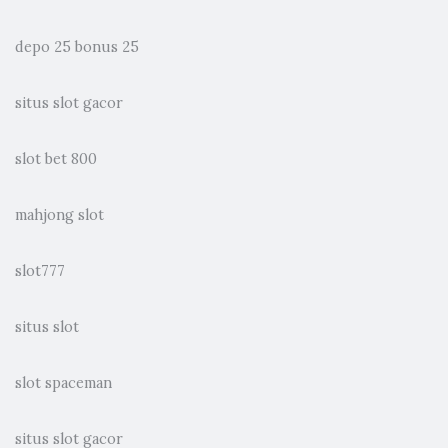
depo 25 bonus 25
situs slot gacor
slot bet 800
mahjong slot
slot777
situs slot
slot spaceman
situs slot gacor