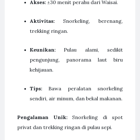
Akses:
±30 menit perahu dari Waisai.
Aktivitas:
Snorkeling, berenang,
trekking ringan.
Keunikan:
Pulau alami, sedikit
pengunjung, panorama laut biru
kehijauan.
Tips:
Bawa peralatan snorkeling
sendiri, air minum, dan bekal makanan.
Pengalaman Unik:
Snorkeling di spot
privat dan trekking ringan di pulau sepi.