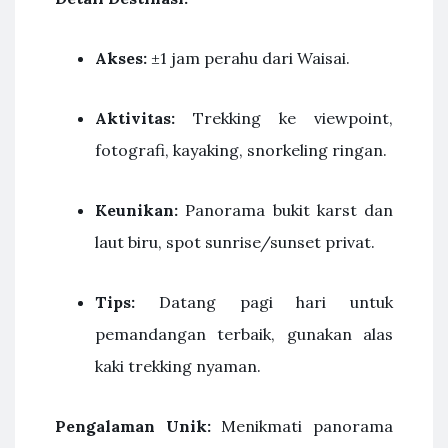
Akses:
±1 jam perahu dari Waisai.
Aktivitas:
Trekking ke viewpoint,
fotografi, kayaking, snorkeling ringan.
Keunikan:
Panorama bukit karst dan
laut biru, spot sunrise/sunset privat.
Tips:
Datang pagi hari untuk
pemandangan terbaik, gunakan alas
kaki trekking nyaman.
Pengalaman Unik:
Menikmati panorama