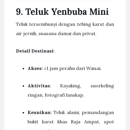
9. Teluk Yenbuba Mini
Teluk tersembunyi dengan tebing karst dan
air jernih, suasana damai dan privat.
Detail Destinasi:
Akses:
±1 jam perahu dari Waisai.
Aktivitas:
Kayaking, snorkeling
ringan, fotografi lanskap.
Keunikan:
Teluk alami, pemandangan
bukit karst khas Raja Ampat, spot