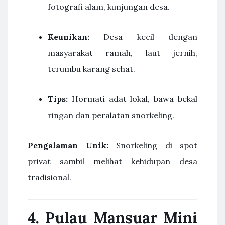
fotografi alam, kunjungan desa.
Keunikan:
Desa kecil dengan
masyarakat ramah, laut jernih,
terumbu karang sehat.
Tips:
Hormati adat lokal, bawa bekal
ringan dan peralatan snorkeling.
Pengalaman Unik:
Snorkeling di spot
privat sambil melihat kehidupan desa
tradisional.
4. Pulau Mansuar Mini