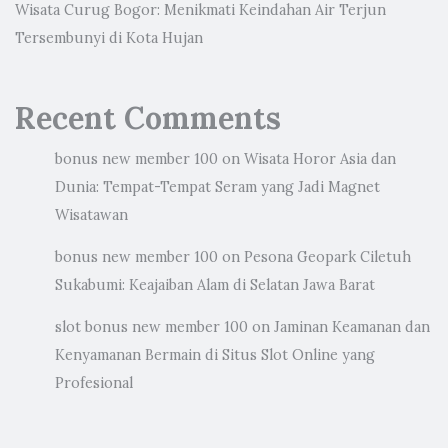
Wisata Curug Bogor: Menikmati Keindahan Air Terjun
Tersembunyi di Kota Hujan
Recent Comments
bonus new member 100
on
Wisata Horor Asia dan
Dunia: Tempat-Tempat Seram yang Jadi Magnet
Wisatawan
bonus new member 100
on
Pesona Geopark Ciletuh
Sukabumi: Keajaiban Alam di Selatan Jawa Barat
slot bonus new member 100
on
Jaminan Keamanan dan
Kenyamanan Bermain di Situs Slot Online yang
Profesional