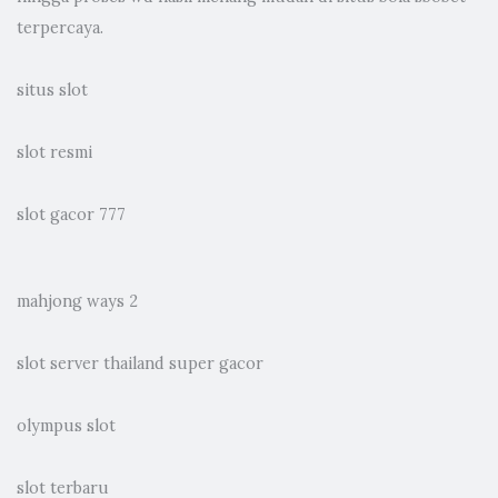
terpercaya.
situs slot
slot resmi
slot gacor 777
mahjong ways 2
slot server thailand super gacor
olympus slot
slot terbaru