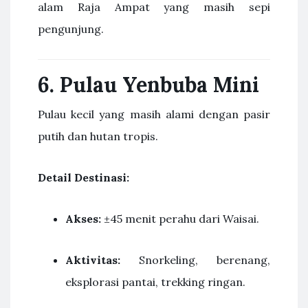
alam Raja Ampat yang masih sepi
pengunjung.
6. Pulau Yenbuba Mini
Pulau kecil yang masih alami dengan pasir
putih dan hutan tropis.
Detail Destinasi:
Akses:
±45 menit perahu dari Waisai.
Aktivitas:
Snorkeling, berenang,
eksplorasi pantai, trekking ringan.