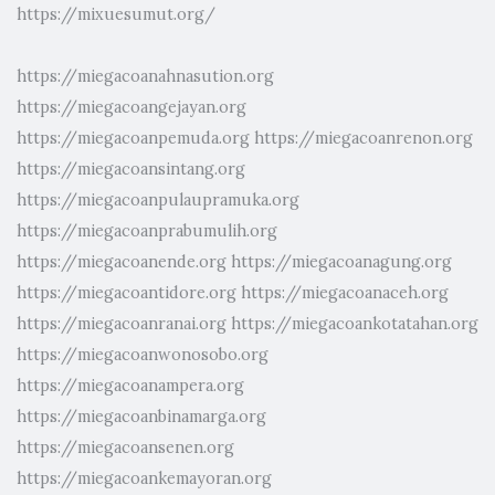
https://mixuesumut.org/
https://miegacoanahnasution.org
https://miegacoangejayan.org
https://miegacoanpemuda.org
https://miegacoanrenon.org
https://miegacoansintang.org
https://miegacoanpulaupramuka.org
https://miegacoanprabumulih.org
https://miegacoanende.org
https://miegacoanagung.org
https://miegacoantidore.org
https://miegacoanaceh.org
https://miegacoanranai.org
https://miegacoankotatahan.org
https://miegacoanwonosobo.org
https://miegacoanampera.org
https://miegacoanbinamarga.org
https://miegacoansenen.org
https://miegacoankemayoran.org