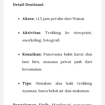
Detail Destinasi:
Akses:
±1,5 jam perahu dari Waisai.
Aktivitas:
Trekking ke viewpoint,
snorkeling, fotografi.
Keunikan:
Panorama bukit karst dan
laut biru, suasana privat jauh dari
keramaian.
Tips:
Gunakan alas kaki trekking
nyaman, bawa bekal air dan makanan.
Pengalaman Unik:
Menikmati panorama