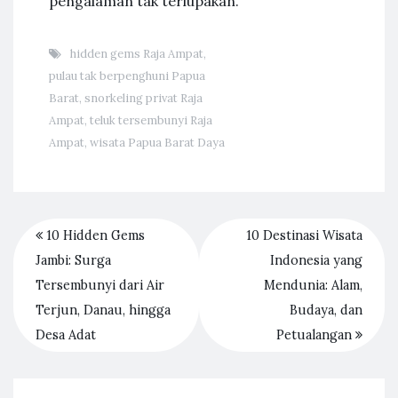
pengalaman tak terlupakan.
hidden gems Raja Ampat
,
pulau tak berpenghuni Papua
Barat
,
snorkeling privat Raja
Ampat
,
teluk tersembunyi Raja
Ampat
,
wisata Papua Barat Daya
10 Hidden Gems
10 Destinasi Wisata
Jambi: Surga
Indonesia yang
Tersembunyi dari Air
Mendunia: Alam,
Terjun, Danau, hingga
Budaya, dan
Desa Adat
Petualangan