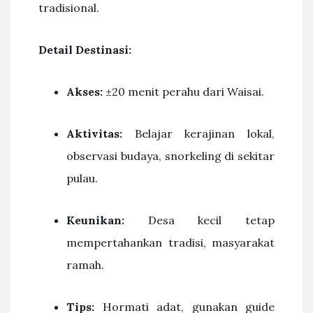
tradisional.
Detail Destinasi:
Akses:
±20 menit perahu dari Waisai.
Aktivitas:
Belajar kerajinan lokal,
observasi budaya, snorkeling di sekitar
pulau.
Keunikan:
Desa kecil tetap
mempertahankan tradisi, masyarakat
ramah.
Tips:
Hormati adat, gunakan guide