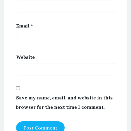
Email
*
Website
Save my name, email, and website in this
browser for the next time I comment.