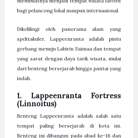
membuatnya menjadi tempat wisata favorit
bagi pelancong lokal maupun internasional.
Dikelilingi oleh panorama alam yang
spektakuler, Lappeenranta adalah pintu
gerbang menuju Labirin Saimaa dan tempat
yang sarat dengan daya tarik wisata, mulai
dari benteng bersejarah hingga pantai yang
indah.
1.
Lappeenranta Fortress
(Linnoitus)
Benteng Lappeenranta adalah salah satu
tempat paling bersejarah di kota ini.
Benteng ini dibangun pada abad ke-18 dan