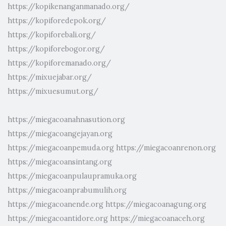
https://kopikenanganmanado.org/
https://kopiforedepok.org/
https://kopiforebali.org/
https://kopiforebogor.org/
https://kopiforemanado.org/
https://mixuejabar.org/
https://mixuesumut.org/
https://miegacoanahnasution.org
https://miegacoangejayan.org
https://miegacoanpemuda.org
https://miegacoanrenon.org
https://miegacoansintang.org
https://miegacoanpulaupramuka.org
https://miegacoanprabumulih.org
https://miegacoanende.org
https://miegacoanagung.org
https://miegacoantidore.org
https://miegacoanaceh.org