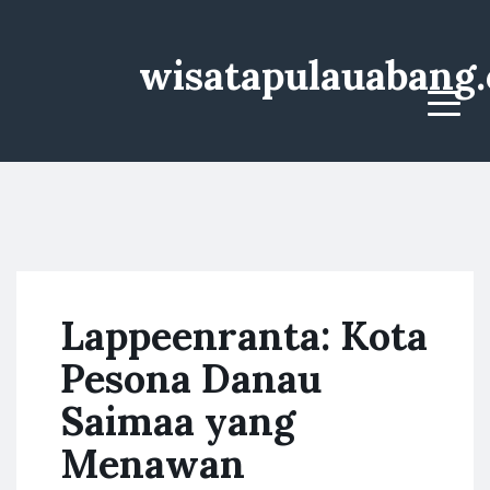
wisatapulauabang
Menu
Lappeenranta: Kota
Pesona Danau
Saimaa yang
Menawan