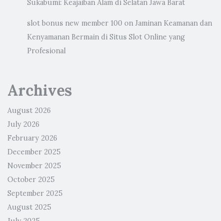
Sukabumi: Keajaiban Alam di Selatan Jawa Barat
slot bonus new member 100
on
Jaminan Keamanan dan
Kenyamanan Bermain di Situs Slot Online yang
Profesional
Archives
August 2026
July 2026
February 2026
December 2025
November 2025
October 2025
September 2025
August 2025