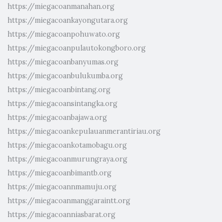
https://miegacoanmanahan.org
https://miegacoankayongutara.org
https://miegacoanpohuwato.org
https://miegacoanpulautokongboro.org
https://miegacoanbanyumas.org
https://miegacoanbulukumba.org
https://miegacoanbintang.org
https://miegacoansintangka.org
https://miegacoanbajawa.org
https://miegacoankepulauanmerantiriau.org
https://miegacoankotamobagu.org
https://miegacoanmurungraya.org
https://miegacoanbimantb.org
https://miegacoannmamuju.org
https://miegacoanmanggaraintt.org
https://miegacoanniasbarat.org