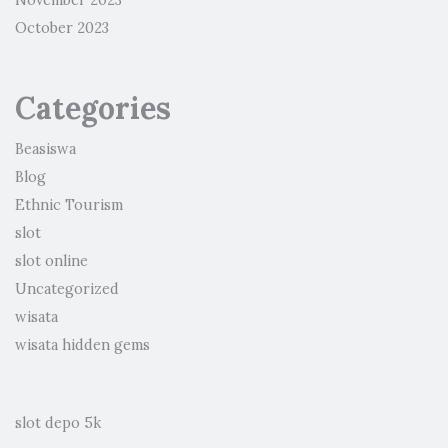
November 2023
October 2023
Categories
Beasiswa
Blog
Ethnic Tourism
slot
slot online
Uncategorized
wisata
wisata hidden gems
slot depo 5k