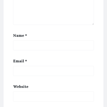
Name
*
Email
*
Website