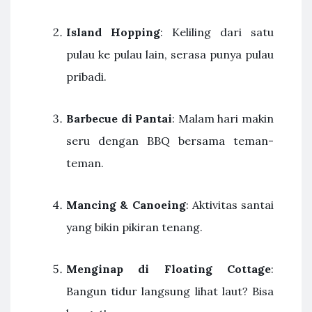
Island Hopping
: Keliling dari satu
pulau ke pulau lain, serasa punya pulau
pribadi.
Barbecue di Pantai
: Malam hari makin
seru dengan BBQ bersama teman-
teman.
Mancing & Canoeing
: Aktivitas santai
yang bikin pikiran tenang.
Menginap di Floating Cottage
:
Bangun tidur langsung lihat laut? Bisa