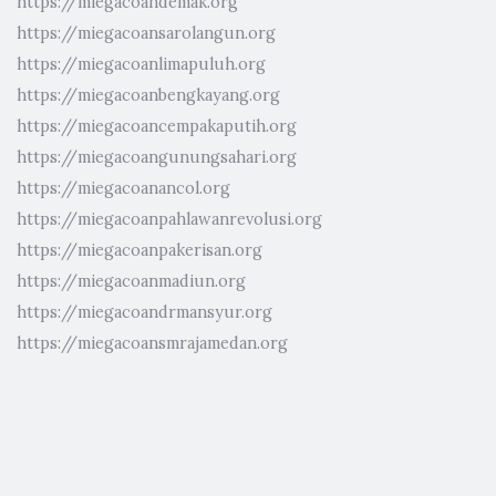
https://miegacoandemak.org
https://miegacoansarolangun.org
https://miegacoanlimapuluh.org
https://miegacoanbengkayang.org
https://miegacoancempakaputih.org
https://miegacoangunungsahari.org
https://miegacoanancol.org
https://miegacoanpahlawanrevolusi.org
https://miegacoanpakerisan.org
https://miegacoanmadiun.org
https://miegacoandrmansyur.org
https://miegacoansmrajamedan.org