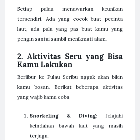
Setiap pulau menawarkan keunikan
tersendiri. Ada yang cocok buat pecinta
laut, ada pula yang pas buat kamu yang
pengin santai sambil menikmati alam.
2.
Aktivitas Seru yang Bisa
Kamu Lakukan
Berlibur ke Pulau Seribu nggak akan bikin
kamu bosan. Berikut beberapa aktivitas
yang wajib kamu coba:
Snorkeling & Diving
: Jelajahi
keindahan bawah laut yang masih
terjaga.