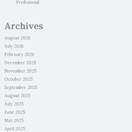
Profesional
Archives
August 2026
July 2026
February 2026
December 2025
November 2025
October 2025
September 2025
August 2025
July 2025
June 2025
May 2025
April 2025