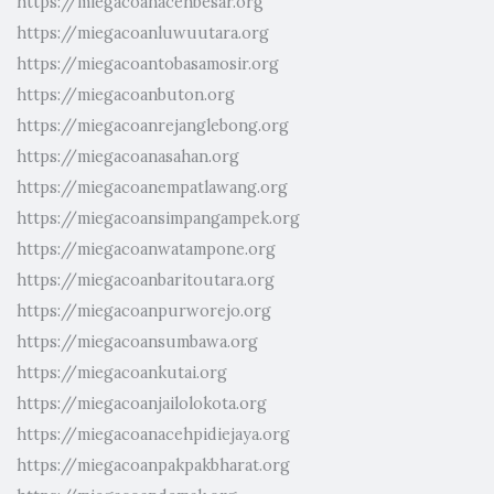
https://miegacoanacehbesar.org
https://miegacoanluwuutara.org
https://miegacoantobasamosir.org
https://miegacoanbuton.org
https://miegacoanrejanglebong.org
https://miegacoanasahan.org
https://miegacoanempatlawang.org
https://miegacoansimpangampek.org
https://miegacoanwatampone.org
https://miegacoanbaritoutara.org
https://miegacoanpurworejo.org
https://miegacoansumbawa.org
https://miegacoankutai.org
https://miegacoanjailolokota.org
https://miegacoanacehpidiejaya.org
https://miegacoanpakpakbharat.org