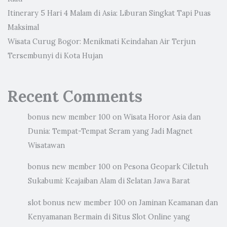
Itinerary 5 Hari 4 Malam di Asia: Liburan Singkat Tapi Puas
Maksimal
Wisata Curug Bogor: Menikmati Keindahan Air Terjun
Tersembunyi di Kota Hujan
Recent Comments
bonus new member 100
on
Wisata Horor Asia dan
Dunia: Tempat-Tempat Seram yang Jadi Magnet
Wisatawan
bonus new member 100
on
Pesona Geopark Ciletuh
Sukabumi: Keajaiban Alam di Selatan Jawa Barat
slot bonus new member 100
on
Jaminan Keamanan dan
Kenyamanan Bermain di Situs Slot Online yang