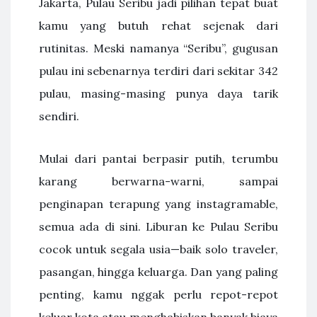
Jakarta, Pulau Seribu jadi pilihan tepat buat
kamu yang butuh rehat sejenak dari
rutinitas. Meski namanya “Seribu”, gugusan
pulau ini sebenarnya terdiri dari sekitar 342
pulau, masing-masing punya daya tarik
sendiri.
Mulai dari pantai berpasir putih, terumbu
karang berwarna-warni, sampai
penginapan terapung yang instagramable,
semua ada di sini. Liburan ke Pulau Seribu
cocok untuk segala usia—baik solo traveler,
pasangan, hingga keluarga. Dan yang paling
penting, kamu nggak perlu repot-repot