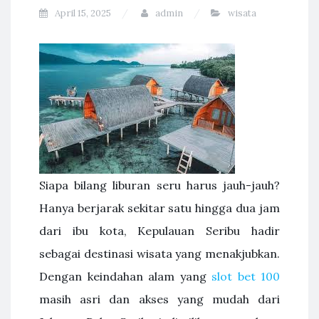
April 15, 2025
admin
wisata
Siapa bilang liburan seru harus jauh-jauh?
Hanya berjarak sekitar satu hingga dua jam
dari ibu kota, Kepulauan Seribu hadir
sebagai destinasi wisata yang menakjubkan.
Dengan keindahan alam yang
slot bet 100
masih asri dan akses yang mudah dari