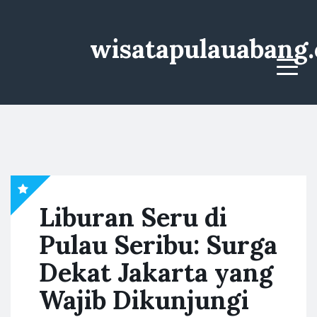
wisatapulauabang
Menu
Liburan Seru di
Pulau Seribu: Surga
Dekat Jakarta yang
Wajib Dikunjungi