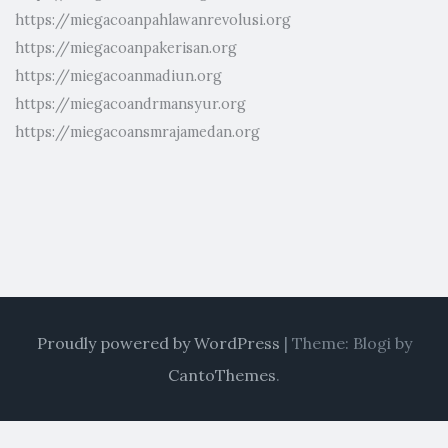
https://miegacoanpahlawanrevolusi.org
https://miegacoanpakerisan.org
https://miegacoanmadiun.org
https://miegacoandrmansyur.org
https://miegacoansmrajamedan.org
Proudly powered by WordPress
|
Theme: Blogi by
CantoThemes
.