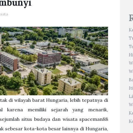
embunyi
isata
K
T
T
H
W
W
B
It
L
tak di wilayah barat Hungaria, lebih tepatnya di
W
al karena memiliki sejarah yang menarik,
K
sejumlah situs budaya dan wisata spaceman88
K
k sebesar kota-kota besar lainnya di Hungaria,