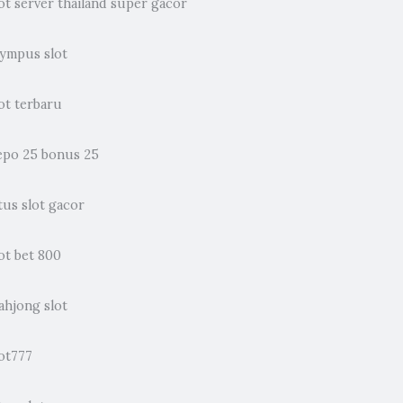
ot server thailand super gacor
lympus slot
ot terbaru
epo 25 bonus 25
tus slot gacor
ot bet 800
ahjong slot
lot777