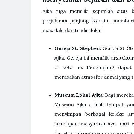
Ajka juga memiliki sejumlah situs
perjalanan panjang kota ini, member
masa lalu dan tradisi lokal.
Gereja St. Stephen:
Gereja St. St
Ajka. Gereja ini memiliki arsitekt
di kota ini. Pengunjung dapat
merasakan atmosfer damai yang te
Museum Lokal Ajka:
Bagi mereka 
Museum Ajka adalah tempat yan
menyimpan berbagai koleksi ar
kehidupan masyarakatnya, dari
dapat menikmati pameran yang men