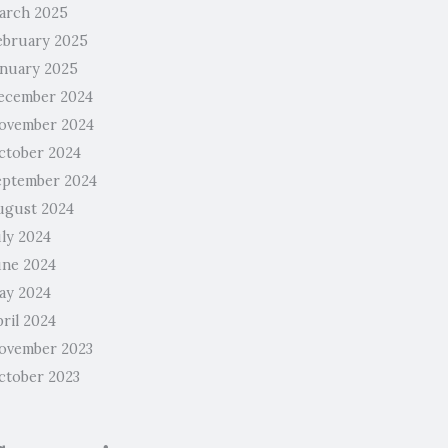
arch 2025
ebruary 2025
anuary 2025
ecember 2024
ovember 2024
ctober 2024
eptember 2024
ugust 2024
uly 2024
une 2024
ay 2024
ril 2024
ovember 2023
ctober 2023