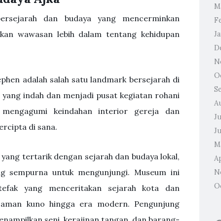
M
 bersejarah dan budaya yang mencerminkan
F
ikan wawasan lebih dalam tentang kehidupan
J
D
N
O
ephen adalah salah satu landmark bersejarah di
S
ur yang indah dan menjadi pusat kegiatan rohani
A
 mengagumi keindahan interior gereja dan
J
rcipta di sana.
J
M
yang tertarik dengan sejarah dan budaya lokal,
Ap
g sempurna untuk mengunjungi. Museum ini
N
O
tefak yang menceritakan sejarah kota dan
 zaman kuno hingga era modern. Pengunjung
ampilkan seni, kerajinan tangan, dan barang-