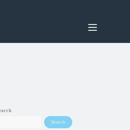
Menu
earch
Search