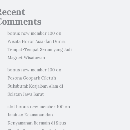
Recent
Comments
bonus new member 100
on
Wisata Horor Asia dan Dunia:
Tempat-Tempat Seram yang Jadi
Magnet Wisatawan
bonus new member 100
on
Pesona Geopark Ciletuh
Sukabumi: Keajaiban Alam di
Selatan Jawa Barat
slot bonus new member 100
on
Jaminan Keamanan dan
Kenyamanan Bermain di Situs