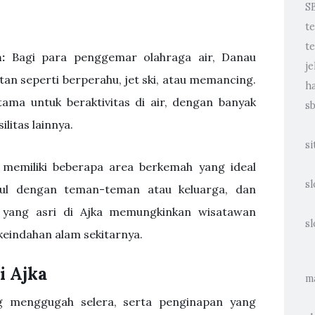
S
te
te
:
Bagi para penggemar olahraga air, Danau
j
an seperti berperahu, jet ski, atau memancing.
h
ama untuk beraktivitas di air, dengan banyak
s
litas lainnya.
si
 memiliki beberapa area berkemah yang ideal
sl
ul dengan teman-teman atau keluarga, dan
 yang asri di Ajka memungkinkan wisatawan
sl
keindahan alam sekitarnya.
i Ajka
m
ng menggugah selera, serta penginapan yang