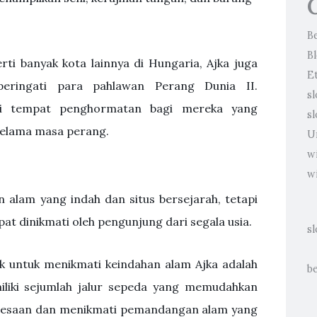
B
B
rti banyak kota lainnya di Hungaria, Ajka juga
E
ringati para pahlawan Perang Dunia II.
sl
 tempat penghormatan bagi mereka yang
sl
selama masa perang.
U
w
w
 alam yang indah dan situs bersejarah, tetapi
pat dinikmati oleh pengunjung dari segala usia.
s
ik untuk menikmati keindahan alam Ajka adalah
b
iliki sejumlah jalur sepeda yang memudahkan
edesaan dan menikmati pemandangan alam yang