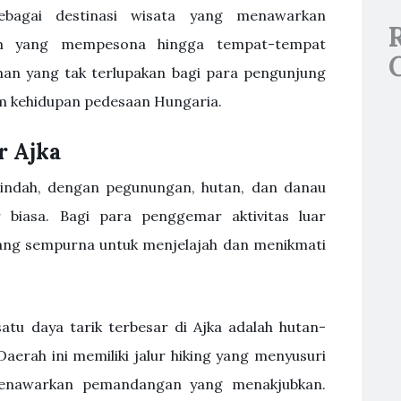
ebagai destinasi wisata yang menawarkan
lam yang mempesona hingga tempat-tempat
an yang tak terlupakan bagi para pengunjung
lam kehidupan pedesaan Hungaria.
r Ajka
at indah, dengan pegunungan, hutan, dan danau
biasa. Bagi para penggemar aktivitas luar
ang sempurna untuk menjelajah dan menikmati
atu daya tarik terbesar di Ajka adalah hutan-
Daerah ini memiliki jalur hiking yang menyusuri
enawarkan pemandangan yang menakjubkan.