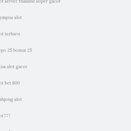
ot server thailand super gacor
lympus slot
ot terbaru
epo 25 bonus 25
tus slot gacor
ot bet 800
ahjong slot
lot777