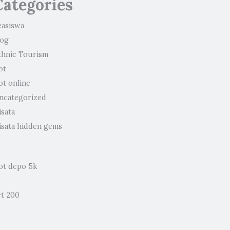
Categories
easiswa
log
thnic Tourism
ot
ot online
ncategorized
isata
isata hidden gems
lot depo 5k
et 200