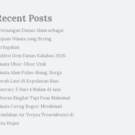
Recent Posts
etenangan Danau Alami sebagai
ujuan Wisata yang Sering
erlupakan
idden Gem Danau Kakaban 2026:
isata Ubur-Ubur Unik
isata Alam Pulau Abang, Surga
awah Laut di Kepulauan Riau
inerary 5 Hari 4 Malam di Asia:
iburan Singkat Tapi Puas Maksimal
isata Curug Bogor: Menikmati
eindahan Air Terjun Tersembunyi di
ota Hujan