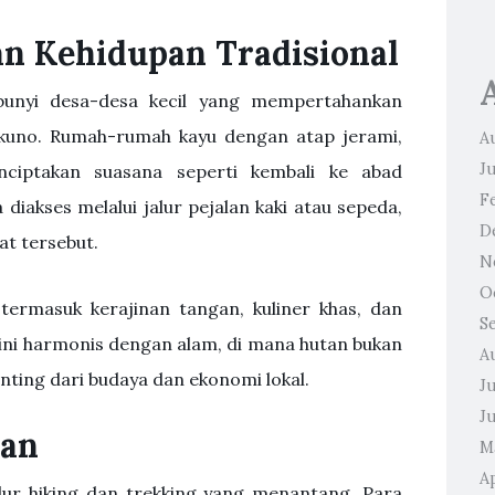
n Kehidupan Tradisional
bunyi desa-desa kecil yang mempertahankan
p kuno. Rumah-rumah kayu dengan atap jerami,
A
J
nciptakan suasana seperti kembali ke abad
F
diakses melalui jalur pejalan kaki atau sepeda,
D
t tersebut.
N
O
 termasuk kerajinan tangan, kuliner khas, dan
S
a ini harmonis dengan alam, di mana hutan bukan
A
enting dari budaya dan ekonomi lokal.
J
J
tan
M
A
ur hiking dan trekking yang menantang. Para