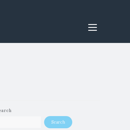
Menu
earch
Search