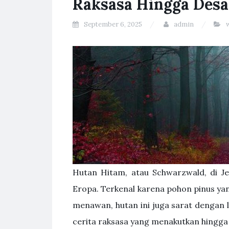
Raksasa Hingga Des
September 6, 2025
admin
Hutan Hitam, atau Schwarzwald, di Je
Eropa. Terkenal karena pohon pinus yan
menawan, hutan ini juga sarat dengan 
cerita raksasa yang menakutkan hingga