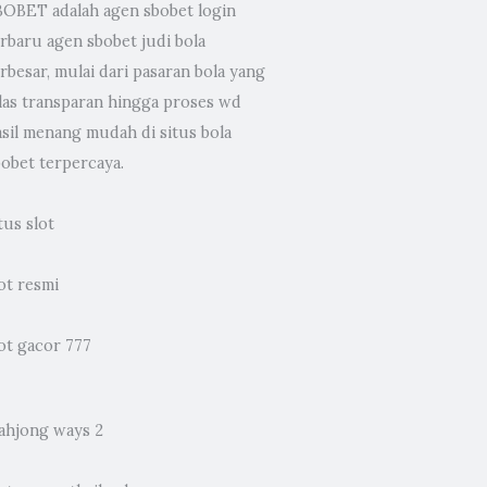
BOBET adalah
agen sbobet
login
rbaru agen sbobet judi bola
rbesar, mulai dari pasaran bola yang
elas transparan hingga proses wd
asil menang mudah di situs bola
bobet terpercaya.
tus slot
ot resmi
ot gacor 777
ahjong ways 2