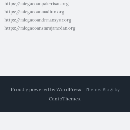
https://miegacoanpakerisan.org
https://miegacoanmadiun.org
https://miegacoandrmansyur.org
https://miegacoansmrajamedan.org
Proudly powered by WordPress
|
Theme: Blogi by
CantoThemes
.