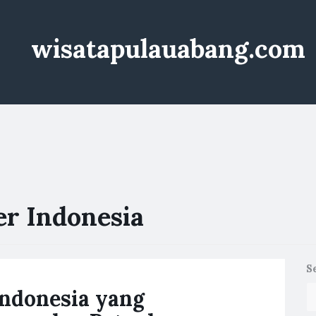
wisatapulauabang.com
er Indonesia
S
Indonesia yang