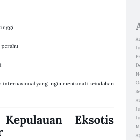
tinggi
A
s perahu
J
F
t
D
N
O
 internasional yang ingin menikmati keindahan
S
A
J
Kepulauan Eksotis
J
M
r
A