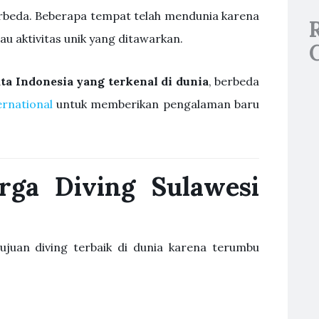
erbeda. Beberapa tempat telah mendunia karena
u aktivitas unik yang ditawarkan.
ata Indonesia yang terkenal di dunia
, berbeda
rnational
untuk memberikan pengalaman baru
rga Diving Sulawesi
tujuan diving terbaik di dunia karena terumbu