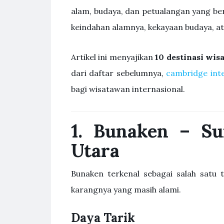
alam, budaya, dan petualangan yang b
keindahan alamnya, kekayaan budaya, ata
Artikel ini menyajikan
10 destinasi wis
dari daftar sebelumnya,
cambridge inte
bagi wisatawan internasional.
1. Bunaken – Su
Utara
Bunaken terkenal sebagai salah satu 
karangnya yang masih alami.
Daya Tarik