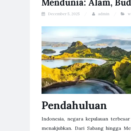
Mendunia: Alam, Bud
December 5, 2025
admin
w
Pendahuluan
Indonesia, negara kepulauan terbesar
menakjubkan. Dari Sabang hingga Me