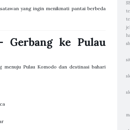
S
wisatawan yang ingin menikmati pantai berbeda
te
te
j
h
– Gerbang ke Pulau
s
si
g menuju Pulau Komodo dan destinasi bahari
sl
sl
nca
m
ar