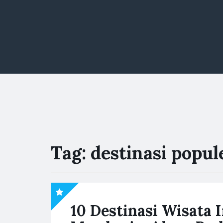
Tag:
destinasi popul
10 Destinasi Wisata 