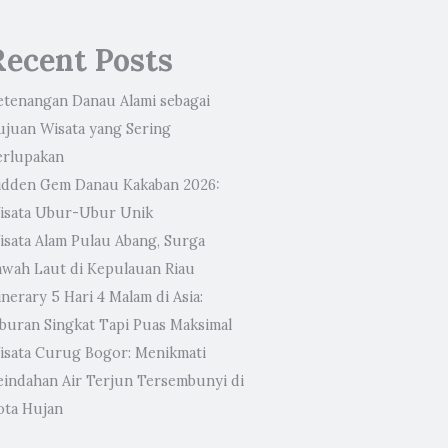
Recent Posts
etenangan Danau Alami sebagai
ujuan Wisata yang Sering
erlupakan
idden Gem Danau Kakaban 2026:
isata Ubur-Ubur Unik
isata Alam Pulau Abang, Surga
awah Laut di Kepulauan Riau
inerary 5 Hari 4 Malam di Asia:
iburan Singkat Tapi Puas Maksimal
isata Curug Bogor: Menikmati
eindahan Air Terjun Tersembunyi di
ota Hujan