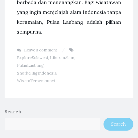
berbeda dan menenangkan. Bagi wisatawan
yang ingin menjelajah alam Indonesia tanpa
keramaian, Pulau Laubang adalah pilihan
sempurna.
Leave a comment
ExploreSulawesi
,
LiburanAlam
,
PulauLaubang
,
SnorkelingIndonesia
,
WisataTersembunyi
Search
Search