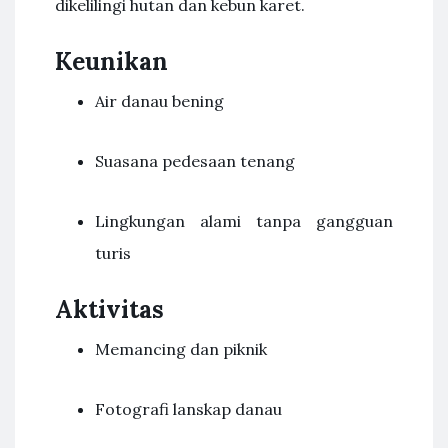
dikelilingi hutan dan kebun karet.
Keunikan
Air danau bening
Suasana pedesaan tenang
Lingkungan alami tanpa gangguan
turis
Aktivitas
Memancing dan piknik
Fotografi lanskap danau