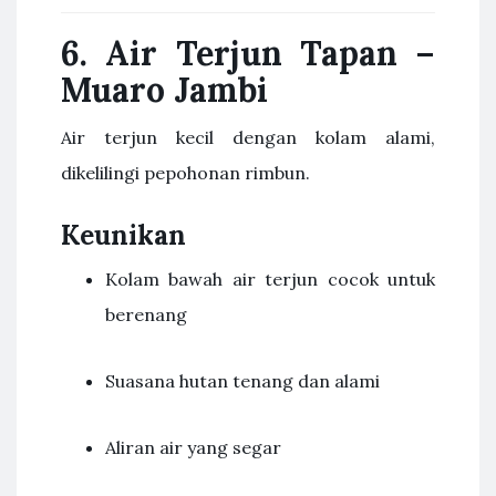
6. Air Terjun Tapan –
Muaro Jambi
Air terjun kecil dengan kolam alami,
dikelilingi pepohonan rimbun.
Keunikan
Kolam bawah air terjun cocok untuk
berenang
Suasana hutan tenang dan alami
Aliran air yang segar