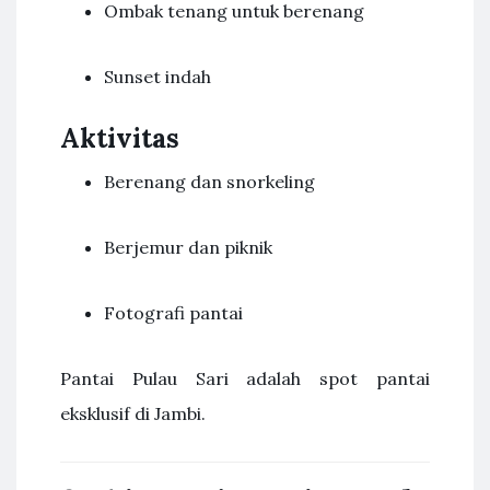
Ombak tenang untuk berenang
Sunset indah
Aktivitas
Berenang dan snorkeling
Berjemur dan piknik
Fotografi pantai
Pantai Pulau Sari adalah spot pantai
eksklusif di Jambi.