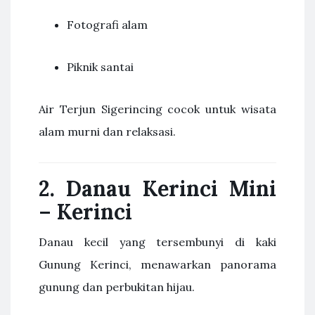
Fotografi alam
Piknik santai
Air Terjun Sigerincing cocok untuk wisata
alam murni dan relaksasi.
2. Danau Kerinci Mini
– Kerinci
Danau kecil yang tersembunyi di kaki
Gunung Kerinci, menawarkan panorama
gunung dan perbukitan hijau.