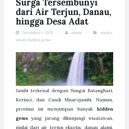
Surga Tersembunyi
dari Air Terjun, Danau,
hingga Desa Adat
December 1, 2025
admin
wisata
,
wisata hidden gems
Jambi terkenal dengan Sungai Batanghari,
Kerinci, dan Candi Muarojambi. Namun,
provinsi ini menyimpan banyak
hidden
gems
yang jarang dikunjungi wisatawan,
mulai dari air terjun eksotis, danau alami,