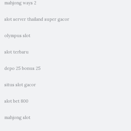
mahjong ways 2
slot server thailand super gacor
olympus slot
slot terbaru
depo 25 bonus 25
situs slot gacor
slot bet 800
mahjong slot