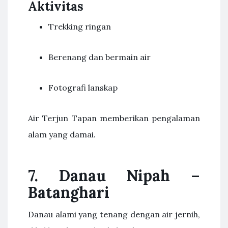
Aktivitas
Trekking ringan
Berenang dan bermain air
Fotografi lanskap
Air Terjun Tapan memberikan pengalaman
alam yang damai.
7. Danau Nipah –
Batanghari
Danau alami yang tenang dengan air jernih,