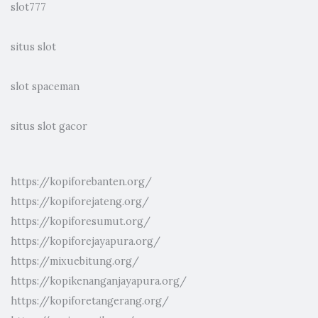
slot777
situs slot
slot spaceman
situs slot gacor
https://kopiforebanten.org/
https://kopiforejateng.org/
https://kopiforesumut.org/
https://kopiforejayapura.org/
https://mixuebitung.org/
https://kopikenanganjayapura.org/
https://kopiforetangerang.org/