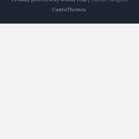
CantoThemes
.