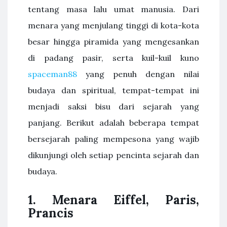
tentang masa lalu umat manusia. Dari
menara yang menjulang tinggi di kota-kota
besar hingga piramida yang mengesankan
di padang pasir, serta kuil-kuil kuno
spaceman88
yang penuh dengan nilai
budaya dan spiritual, tempat-tempat ini
menjadi saksi bisu dari sejarah yang
panjang. Berikut adalah beberapa tempat
bersejarah paling mempesona yang wajib
dikunjungi oleh setiap pencinta sejarah dan
budaya.
1. Menara Eiffel, Paris,
Prancis