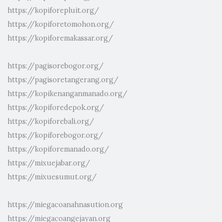
https://kopiforepluit.org/
https://kopiforetomohon.org/
https://kopiforemakassar.org/
https://pagisorebogor.org/
https://pagisoretangerang.org/
https://kopikenanganmanado.org/
https://kopiforedepok.org/
https://kopiforebali.org/
https://kopiforebogor.org/
https://kopiforemanado.org/
https://mixuejabar.org/
https://mixuesumut.org/
https://miegacoanahnasution.org
https://miegacoangejayan.org