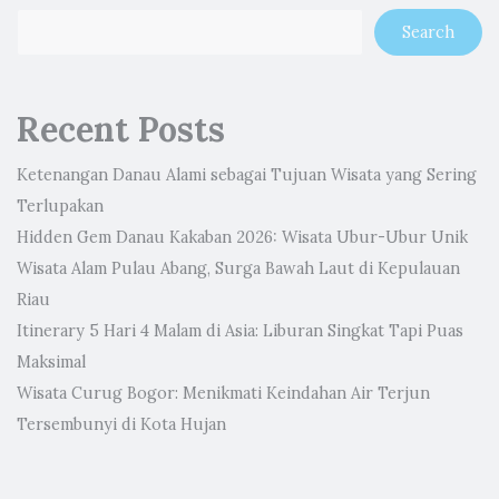
Search
Recent Posts
Ketenangan Danau Alami sebagai Tujuan Wisata yang Sering
Terlupakan
Hidden Gem Danau Kakaban 2026: Wisata Ubur-Ubur Unik
Wisata Alam Pulau Abang, Surga Bawah Laut di Kepulauan
Riau
Itinerary 5 Hari 4 Malam di Asia: Liburan Singkat Tapi Puas
Maksimal
Wisata Curug Bogor: Menikmati Keindahan Air Terjun
Tersembunyi di Kota Hujan