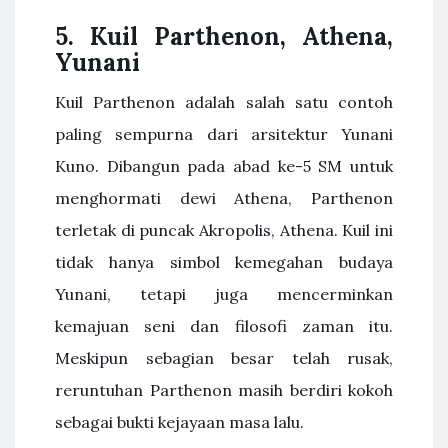
5. Kuil Parthenon, Athena,
Yunani
Kuil Parthenon adalah salah satu contoh
paling sempurna dari arsitektur Yunani
Kuno. Dibangun pada abad ke-5 SM untuk
menghormati dewi Athena, Parthenon
terletak di puncak Akropolis, Athena. Kuil ini
tidak hanya simbol kemegahan budaya
Yunani, tetapi juga mencerminkan
kemajuan seni dan filosofi zaman itu.
Meskipun sebagian besar telah rusak,
reruntuhan Parthenon masih berdiri kokoh
sebagai bukti kejayaan masa lalu.