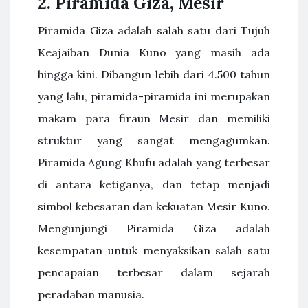
2. Piramida Giza, Mesir
Piramida Giza adalah salah satu dari Tujuh
Keajaiban Dunia Kuno yang masih ada
hingga kini. Dibangun lebih dari 4.500 tahun
yang lalu, piramida-piramida ini merupakan
makam para firaun Mesir dan memiliki
struktur yang sangat mengagumkan.
Piramida Agung Khufu adalah yang terbesar
di antara ketiganya, dan tetap menjadi
simbol kebesaran dan kekuatan Mesir Kuno.
Mengunjungi Piramida Giza adalah
kesempatan untuk menyaksikan salah satu
pencapaian terbesar dalam sejarah
peradaban manusia.