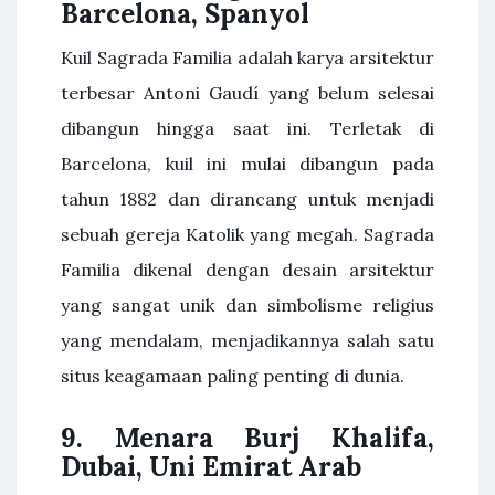
Barcelona, Spanyol
Kuil Sagrada Familia adalah karya arsitektur
terbesar Antoni Gaudí yang belum selesai
dibangun hingga saat ini. Terletak di
Barcelona, kuil ini mulai dibangun pada
tahun 1882 dan dirancang untuk menjadi
sebuah gereja Katolik yang megah. Sagrada
Familia dikenal dengan desain arsitektur
yang sangat unik dan simbolisme religius
yang mendalam, menjadikannya salah satu
situs keagamaan paling penting di dunia.
9. Menara Burj Khalifa,
Dubai, Uni Emirat Arab