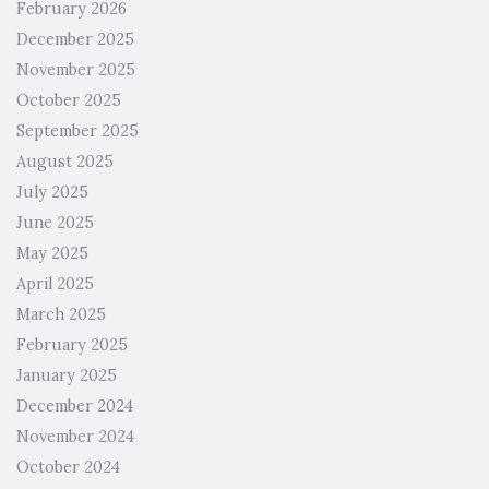
February 2026
December 2025
November 2025
October 2025
September 2025
August 2025
July 2025
June 2025
May 2025
April 2025
March 2025
February 2025
January 2025
December 2024
November 2024
October 2024