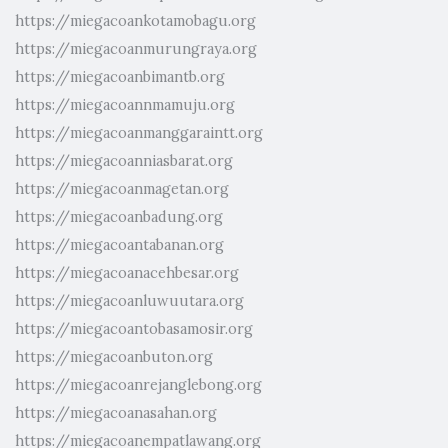
https://miegacoankotamobagu.org
https://miegacoanmurungraya.org
https://miegacoanbimantb.org
https://miegacoannmamuju.org
https://miegacoanmanggaraintt.org
https://miegacoanniasbarat.org
https://miegacoanmagetan.org
https://miegacoanbadung.org
https://miegacoantabanan.org
https://miegacoanacehbesar.org
https://miegacoanluwuutara.org
https://miegacoantobasamosir.org
https://miegacoanbuton.org
https://miegacoanrejanglebong.org
https://miegacoanasahan.org
https://miegacoanempatlawang.org