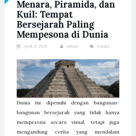
Menara, Piramida, dan
Kuil: Tempat
Bersejarah Paling
Mempesona di Dunia
April 21, 2025
admin
wisata
Dunia ini dipenuhi dengan bangunan-
bangunan bersejarah yang tidak hanya
mempesona secara visual, tetapi juga
mengandung cerita yang mendalam