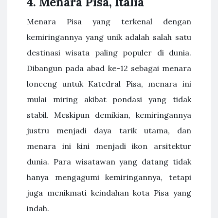
4. Menara Pisa, Italia
Menara Pisa yang terkenal dengan
kemiringannya yang unik adalah salah satu
destinasi wisata paling populer di dunia.
Dibangun pada abad ke-12 sebagai menara
lonceng untuk Katedral Pisa, menara ini
mulai miring akibat pondasi yang tidak
stabil. Meskipun demikian, kemiringannya
justru menjadi daya tarik utama, dan
menara ini kini menjadi ikon arsitektur
dunia. Para wisatawan yang datang tidak
hanya mengagumi kemiringannya, tetapi
juga menikmati keindahan kota Pisa yang
indah.