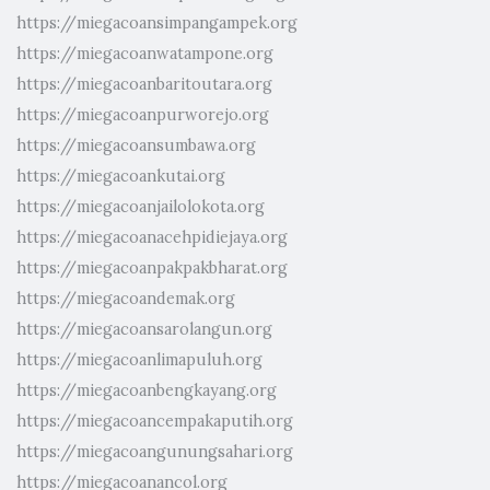
https://miegacoansimpangampek.org
https://miegacoanwatampone.org
https://miegacoanbaritoutara.org
https://miegacoanpurworejo.org
https://miegacoansumbawa.org
https://miegacoankutai.org
https://miegacoanjailolokota.org
https://miegacoanacehpidiejaya.org
https://miegacoanpakpakbharat.org
https://miegacoandemak.org
https://miegacoansarolangun.org
https://miegacoanlimapuluh.org
https://miegacoanbengkayang.org
https://miegacoancempakaputih.org
https://miegacoangunungsahari.org
https://miegacoanancol.org