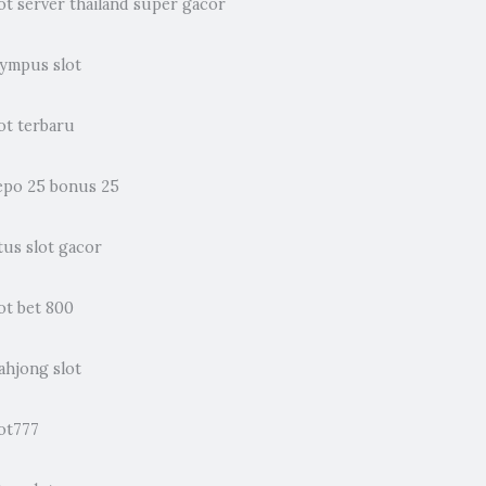
ot server thailand super gacor
lympus slot
ot terbaru
epo 25 bonus 25
tus slot gacor
ot bet 800
ahjong slot
lot777