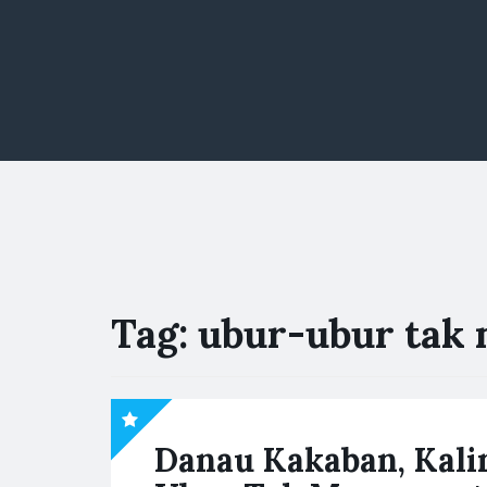
Tag:
ubur-ubur tak
Danau Kakaban, Kal