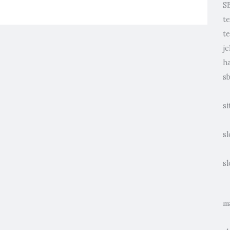
S
te
te
j
h
s
si
sl
sl
m