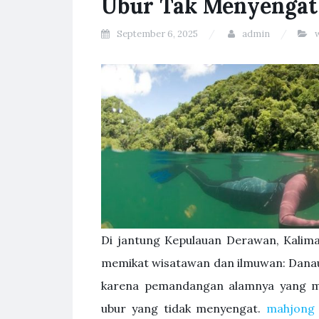
Ubur Tak Menyengat
September 6, 2025
admin
Di jantung Kepulauan Derawan, Kalima
memikat wisatawan dan ilmuwan: Danau
karena pemandangan alamnya yang me
ubur yang tidak menyengat.
mahjong