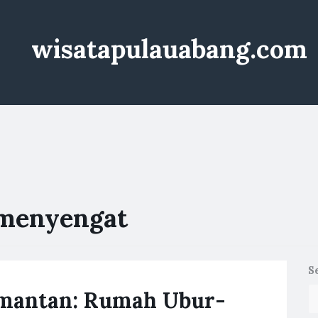
wisatapulauabang.com
 menyengat
S
imantan: Rumah Ubur-