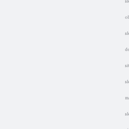
sl
o
sl
d
si
sl
m
s