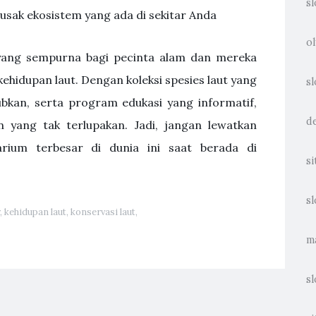
sl
usak ekosistem yang ada di sekitar Anda
o
 yang sempurna bagi pecinta alam dan mereka
kehidupan laut. Dengan koleksi spesies laut yang
sl
bkan, serta program edukasi yang informatif,
d
yang tak terlupakan. Jadi, jangan lewatkan
rium terbesar di dunia ini saat berada di
si
sl
,
kehidupan laut
,
konservasi laut
,
m
s