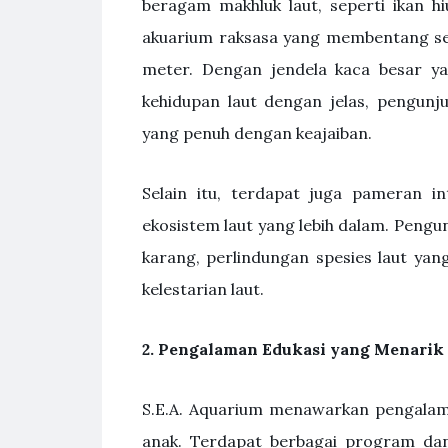
beragam makhluk laut, seperti ikan hi
akuarium raksasa yang membentang se
meter. Dengan jendela kaca besar y
kehidupan laut dengan jelas, pengunj
yang penuh dengan keajaiban.
Selain itu, terdapat juga pameran i
ekosistem laut yang lebih dalam. Peng
karang, perlindungan spesies laut ya
kelestarian laut.
2. Pengalaman Edukasi yang Menarik
S.E.A. Aquarium menawarkan pengalama
anak. Terdapat berbagai program dan