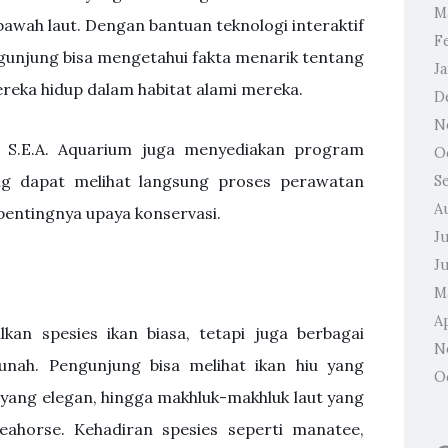
M
awah laut. Dengan bantuan teknologi interaktif
F
gunjung bisa mengetahui fakta menarik tentang
J
reka hidup dalam habitat alami mereka.
D
N
h, S.E.A. Aquarium juga menyediakan program
O
 dapat melihat langsung proses perawatan
S
A
pentingnya upaya konservasi.
J
J
M
Ap
kan spesies ikan biasa, tetapi juga berbagai
N
nah. Pengunjung bisa melihat ikan hiu yang
O
i yang elegan, hingga makhluk-makhluk laut yang
 seahorse. Kehadiran spesies seperti manatee,