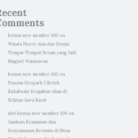
Recent
Comments
bonus new member 100
on
Wisata Horor Asia dan Dunia:
Tempat-Tempat Seram yang Jadi
Magnet Wisatawan
bonus new member 100
on
Pesona Geopark Ciletuh
Sukabumi: Keajaiban Alam di
Selatan Jawa Barat
slot bonus new member 100
on
Jaminan Keamanan dan
Kenyamanan Bermain di Situs