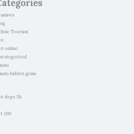
Categories
easiswa
log
thnic Tourism
ot
ot online
ncategorized
isata
isata hidden gems
lot depo 5k
et 200