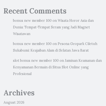
Recent Comments
bonus new member 100
on
Wisata Horor Asia dan
Dunia: Tempat-Tempat Seram yang Jadi Magnet
Wisatawan
bonus new member 100
on
Pesona Geopark Ciletuh
Sukabumi: Keajaiban Alam di Selatan Jawa Barat
slot bonus new member 100
on
Jaminan Keamanan dan
Kenyamanan Bermain di Situs Slot Online yang
Profesional
Archives
August 2026