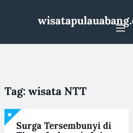
wisatapulauabang
Menu
Tag:
wisata NTT
Surga Tersembunyi di