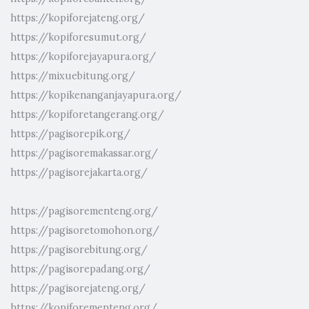
https://kopiforejateng.org/
https://kopiforesumut.org/
https://kopiforejayapura.org/
https://mixuebitung.org/
https://kopikenanganjayapura.org/
https://kopiforetangerang.org/
https://pagisorepik.org/
https://pagisoremakassar.org/
https://pagisorejakarta.org/
https://pagisorementeng.org/
https://pagisoretomohon.org/
https://pagisorebitung.org/
https://pagisorepadang.org/
https://pagisorejateng.org/
https://kopiforementeng.org/