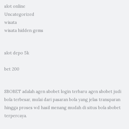
slot online
Uncategorized
wisata
wisata hidden gems
slot depo 5k
bet 200
SBOBET adalah
agen sbobet
login terbaru agen sbobet judi
bola terbesar, mulai dari pasaran bola yang jelas transparan
hingga proses wd hasil menang mudah di situs bola sbobet
terpercaya.