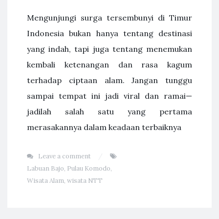
Mengunjungi surga tersembunyi di Timur
Indonesia bukan hanya tentang destinasi
yang indah, tapi juga tentang menemukan
kembali ketenangan dan rasa kagum
terhadap ciptaan alam. Jangan tunggu
sampai tempat ini jadi viral dan ramai—
jadilah salah satu yang pertama
merasakannya dalam keadaan terbaiknya
Leave a comment
Labuan Bajo
,
Pulau Komodo
,
Wisata Alam
,
wisata NTT