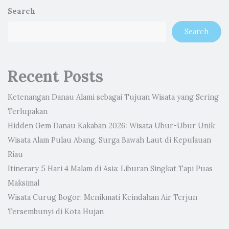
Search
Search
Recent Posts
Ketenangan Danau Alami sebagai Tujuan Wisata yang Sering
Terlupakan
Hidden Gem Danau Kakaban 2026: Wisata Ubur-Ubur Unik
Wisata Alam Pulau Abang, Surga Bawah Laut di Kepulauan
Riau
Itinerary 5 Hari 4 Malam di Asia: Liburan Singkat Tapi Puas
Maksimal
Wisata Curug Bogor: Menikmati Keindahan Air Terjun
Tersembunyi di Kota Hujan