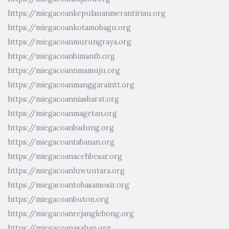
https://miegacoankepulauanmerantiriau.org
https://miegacoankotamobagu.org
https://miegacoanmurungraya.org
https://miegacoanbimantb.org
https://miegacoannmamuju.org
https://miegacoanmanggaraintt.org
https://miegacoanniasbarat.org
https://miegacoanmagetan.org
https://miegacoanbadung.org
https://miegacoantabanan.org
https://miegacoanacehbesar.org
https://miegacoanluwuutara.org
https://miegacoantobasamosir.org
https://miegacoanbuton.org
https://miegacoanrejanglebong.org
https://miegacoanasahan.org