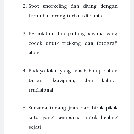
Spot snorkeling dan diving dengan
terumbu karang terbaik di dunia
Perbukitan dan padang savana yang
cocok untuk trekking dan fotografi
alam
Budaya lokal yang masih hidup dalam
tarian, kerajinan, dan kuliner
tradisional
Suasana tenang jauh dari hiruk-pikuk
kota yang sempurna untuk healing
sejati