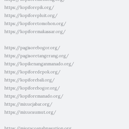
https://kopiforepik.org/
https://kopiforepluit.org/
https://kopiforetomohon.org/
https://kopiforemakassar.org/
https://pagisorebogor.org/
https://pagisoretangerang.org/
https://kopikenanganmanado.org/
https://kopiforedepok.org/
https://kopiforebali.org/
https://kopiforebogor.org/
https://kopiforemanado.org/
https://mixuejabar.org/
https://mixuesumut.org/
https://miegacoanahnasution.org