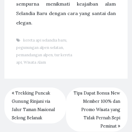
sempurna menikmati keajaiban alam
Selandia Baru dengan cara yang santai dan
elegan.
kereta api selandia baru
,
pegunungan alpen selatan
,
pemandangan alpen
,
tur kereta
api
,
Wisata Alam
Trekking Puncak
Tips Dapat Bonus New
Gunung Rinjani via
Member 100% dan
Jalur Taman Nasional
Promo Wisata yang
Selong Belanak
Tidak Pernah Sepi
Peminat