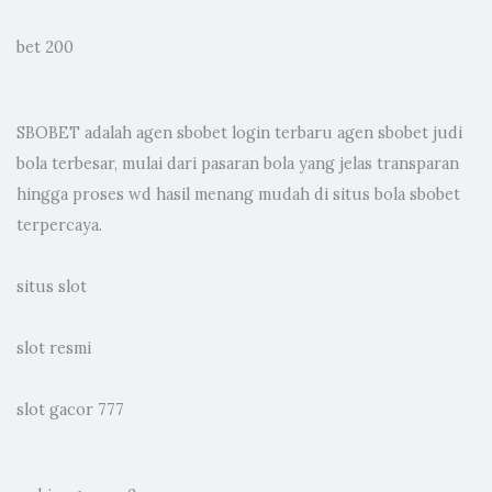
bet 200
SBOBET adalah
agen sbobet
login terbaru agen sbobet judi
bola terbesar, mulai dari pasaran bola yang jelas transparan
hingga proses wd hasil menang mudah di situs bola sbobet
terpercaya.
situs slot
slot resmi
slot gacor 777