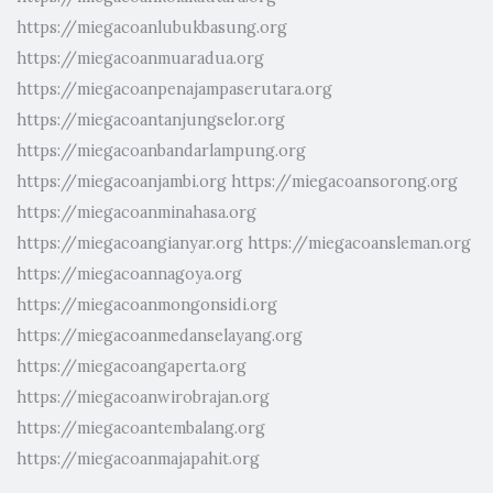
https://miegacoanlubukbasung.org
https://miegacoanmuaradua.org
https://miegacoanpenajampaserutara.org
https://miegacoantanjungselor.org
https://miegacoanbandarlampung.org
https://miegacoanjambi.org
https://miegacoansorong.org
https://miegacoanminahasa.org
https://miegacoangianyar.org
https://miegacoansleman.org
https://miegacoannagoya.org
https://miegacoanmongonsidi.org
https://miegacoanmedanselayang.org
https://miegacoangaperta.org
https://miegacoanwirobrajan.org
https://miegacoantembalang.org
https://miegacoanmajapahit.org