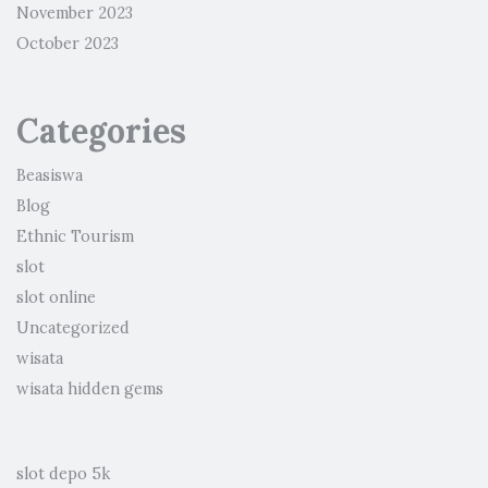
November 2023
October 2023
Categories
Beasiswa
Blog
Ethnic Tourism
slot
slot online
Uncategorized
wisata
wisata hidden gems
slot depo 5k