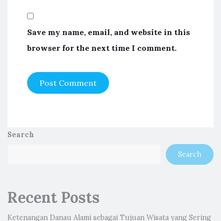
Save my name, email, and website in this
browser for the next time I comment.
Search
Search
Recent Posts
Ketenangan Danau Alami sebagai Tujuan Wisata yang Sering