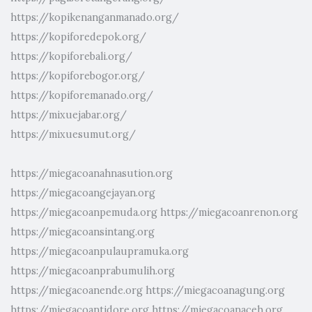
https://kopikenanganmanado.org/
https://kopiforedepok.org/
https://kopiforebali.org/
https://kopiforebogor.org/
https://kopiforemanado.org/
https://mixuejabar.org/
https://mixuesumut.org/
https://miegacoanahnasution.org
https://miegacoangejayan.org
https://miegacoanpemuda.org
https://miegacoanrenon.org
https://miegacoansintang.org
https://miegacoanpulaupramuka.org
https://miegacoanprabumulih.org
https://miegacoanende.org
https://miegacoanagung.org
https://miegacoantidore.org
https://miegacoanaceh.org