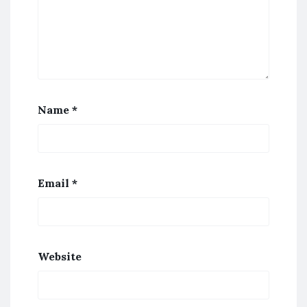
Name
*
Email
*
Website