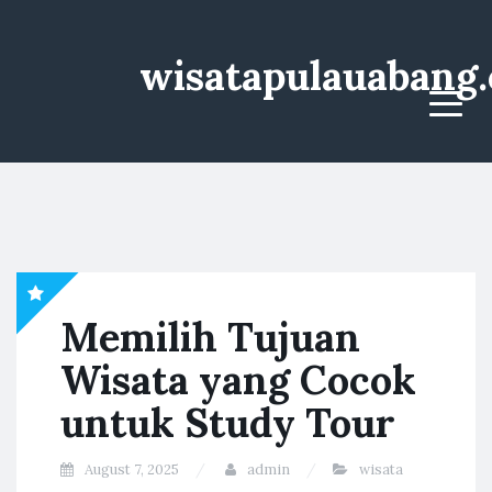
wisatapulauabang
Menu
Memilih Tujuan
Wisata yang Cocok
untuk Study Tour
August 7, 2025
admin
wisata