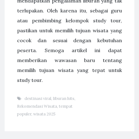
mendapatkan pengalaman liburan yang tak
terlupakan. Oleh karena itu, sebagai guru
atau pembimbing kelompok study tour,
pastikan untuk memilih tujuan wisata yang
cocok dan sesuai dengan kebutuhan
peserta. Semoga artikel ini dapat
memberikan wawasan baru tentang
memilih tujuan wisata yang tepat untuk
study tour.
destinasi viral
,
liburan hits
,
Rekomendasi Wisata
,
tempat
populer
,
wisata 2025