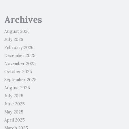
Archives
August 2026
July 2026
February 2026
December 2025
November 2025
October 2025
September 2025
August 2025
July 2025
June 2025
May 2025
April 2025
March 2025