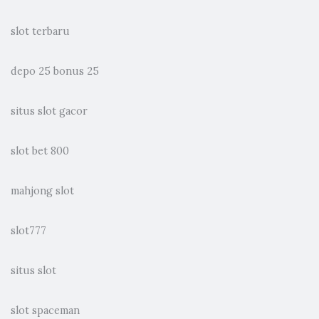
slot terbaru
depo 25 bonus 25
situs slot gacor
slot bet 800
mahjong slot
slot777
situs slot
slot spaceman