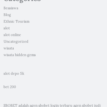
Beasiswa
Blog
Ethnic Tourism
slot
slot online
Uncategorized
wisata
wisata hidden gems
slot depo 5k
bet 200
SBOBET adalah
agen sbobet
login terbaru agen sbobet judi