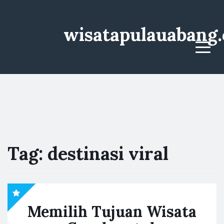
wisatapulauabang
Menu
Tag:
destinasi viral
Memilih Tujuan Wisata