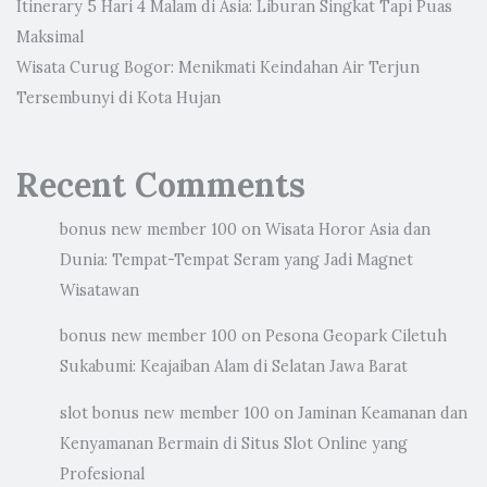
Itinerary 5 Hari 4 Malam di Asia: Liburan Singkat Tapi Puas
Maksimal
Wisata Curug Bogor: Menikmati Keindahan Air Terjun
Tersembunyi di Kota Hujan
Recent Comments
bonus new member 100
on
Wisata Horor Asia dan
Dunia: Tempat-Tempat Seram yang Jadi Magnet
Wisatawan
bonus new member 100
on
Pesona Geopark Ciletuh
Sukabumi: Keajaiban Alam di Selatan Jawa Barat
slot bonus new member 100
on
Jaminan Keamanan dan
Kenyamanan Bermain di Situs Slot Online yang
Profesional