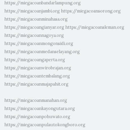
https://miegacoanbandarlampung.org
https://miegacoanjambi.org
https://miegacoansorong.org
https://miegacoanminahasa.org
https://miegacoangianyar.org
https://miegacoansleman.org
https://miegacoannagoya.org
https://miegacoanmongonsidi.org
https://miegacoanmedanselayang.org
https://miegacoangaperta.org
https://miegacoanwirobrajan.org
https://miegacoantembalang.org
https://miegacoanmajapahit.org
https://miegacoanmanahan.org
https://miegacoankayongutara.org
https://miegacoanpohuwato.org
https://miegacoanpulautokongboro.org