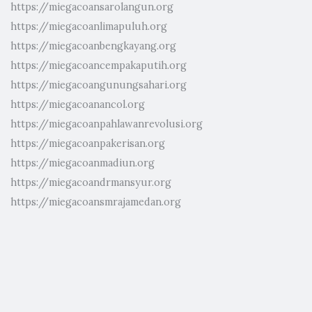
https://miegacoansarolangun.org
https://miegacoanlimapuluh.org
https://miegacoanbengkayang.org
https://miegacoancempakaputih.org
https://miegacoangunungsahari.org
https://miegacoanancol.org
https://miegacoanpahlawanrevolusi.org
https://miegacoanpakerisan.org
https://miegacoanmadiun.org
https://miegacoandrmansyur.org
https://miegacoansmrajamedan.org