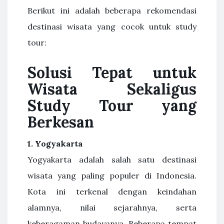
Berikut ini adalah beberapa rekomendasi
destinasi wisata yang cocok untuk study
tour:
Solusi Tepat untuk
Wisata Sekaligus
Study Tour yang
Berkesan
1. Yogyakarta
Yogyakarta adalah salah satu destinasi
wisata yang paling populer di Indonesia.
Kota ini terkenal dengan keindahan
alamnya, nilai sejarahnya, serta
keberagaman budayanya. Beberapa tempat