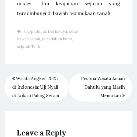
misteri dan keajaiban sejarah yang
tersembunyi di bawah permukaan tanah.
cappadocia
,
Derinkuyu
,
kota
bawah tanah
,
peradaban kuno
,
sejarah Turki
Wisata Angker 2025
Pesona Wisata Jaman
di Indonesia: Uji Nyali
Dahulu yang Masih
di Lokasi Paling Seram
Memukau
Leave a Reply