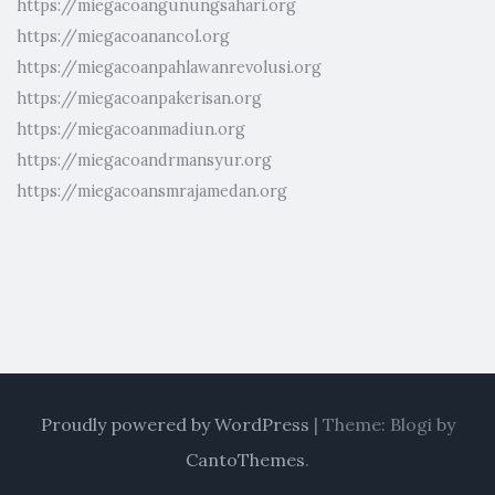
https://miegacoangunungsahari.org
https://miegacoanancol.org
https://miegacoanpahlawanrevolusi.org
https://miegacoanpakerisan.org
https://miegacoanmadiun.org
https://miegacoandrmansyur.org
https://miegacoansmrajamedan.org
Proudly powered by WordPress
|
Theme: Blogi by
CantoThemes
.