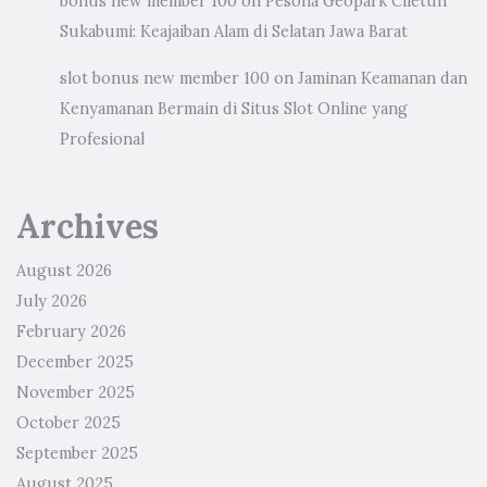
bonus new member 100
on
Pesona Geopark Ciletuh
Sukabumi: Keajaiban Alam di Selatan Jawa Barat
slot bonus new member 100
on
Jaminan Keamanan dan
Kenyamanan Bermain di Situs Slot Online yang
Profesional
Archives
August 2026
July 2026
February 2026
December 2025
November 2025
October 2025
September 2025
August 2025