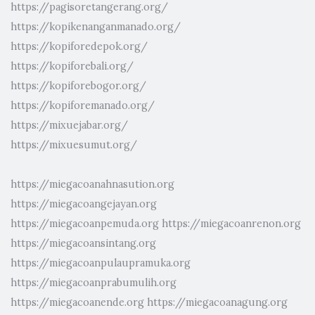
https://pagisoretangerang.org/
https://kopikenanganmanado.org/
https://kopiforedepok.org/
https://kopiforebali.org/
https://kopiforebogor.org/
https://kopiforemanado.org/
https://mixuejabar.org/
https://mixuesumut.org/
https://miegacoanahnasution.org
https://miegacoangejayan.org
https://miegacoanpemuda.org
https://miegacoanrenon.org
https://miegacoansintang.org
https://miegacoanpulaupramuka.org
https://miegacoanprabumulih.org
https://miegacoanende.org
https://miegacoanagung.org