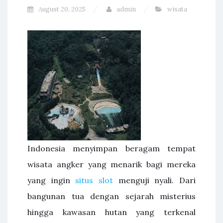
August 20, 2025
admin
wisata
Indonesia menyimpan beragam tempat
wisata angker yang menarik bagi mereka
yang ingin
situs slot
menguji nyali. Dari
bangunan tua dengan sejarah misterius
hingga kawasan hutan yang terkenal