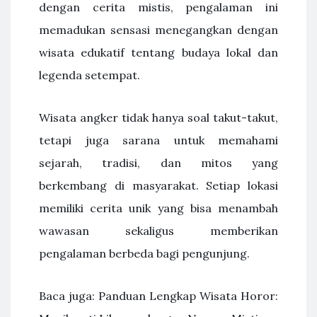
dengan cerita mistis, pengalaman ini
memadukan sensasi menegangkan dengan
wisata edukatif tentang budaya lokal dan
legenda setempat.
Wisata angker tidak hanya soal takut-takut,
tetapi juga sarana untuk memahami
sejarah, tradisi, dan mitos yang
berkembang di masyarakat. Setiap lokasi
memiliki cerita unik yang bisa menambah
wawasan sekaligus memberikan
pengalaman berbeda bagi pengunjung.
Baca juga: Panduan Lengkap Wisata Horor: