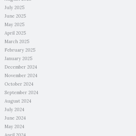
July 2025
June 2025
May 2025
April 2025
March 2025
February 2025
January 2025
December 2024
November 2024
October 2024
September 2024
August 2024
July 2024
June 2024
May 2024
April 2024