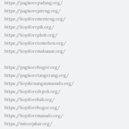
https://pagisorepadang.org/
https://pagisorejateng.org/
https://kopiforementeng.org/
https://kopiforepik.org/
https://kopiforepluit.org/
https://kopiforetomohon.org/
https://kopiforemakassar.org/
https://pagisorebogor.org/
https://pagisoretangerang.org/
https://kopikenanganmanado.org/
https://kopiforedepok.org/
https://kopiforebali.org/
https://kopiforebogor.org/
https://kopiforemanado.org/
https://mixuejabar.org/