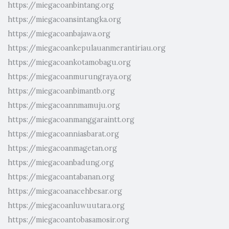
https://miegacoanbintang.org
https://miegacoansintangka.org
https://miegacoanbajawa.org
https://miegacoankepulauanmerantiriau.org
https://miegacoankotamobagu.org
https://miegacoanmurungraya.org
https://miegacoanbimantb.org
https://miegacoannmamuju.org
https://miegacoanmanggaraintt.org
https://miegacoanniasbarat.org
https://miegacoanmagetan.org
https://miegacoanbadung.org
https://miegacoantabanan.org
https://miegacoanacehbesar.org
https://miegacoanluwuutara.org
https://miegacoantobasamosir.org