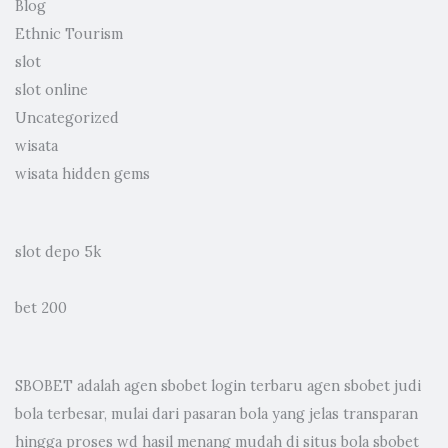
Blog
Ethnic Tourism
slot
slot online
Uncategorized
wisata
wisata hidden gems
slot depo 5k
bet 200
SBOBET adalah
agen sbobet
login terbaru agen sbobet judi
bola terbesar, mulai dari pasaran bola yang jelas transparan
hingga proses wd hasil menang mudah di situs bola sbobet