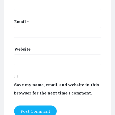
Email
*
Website
Save my name, email, and website in this
browser for the next time I comment.