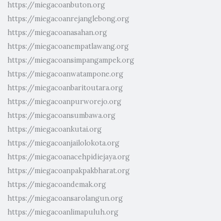
https://miegacoanbuton.org
https://miegacoanrejanglebong.org
https://miegacoanasahan.org
https://miegacoanempatlawang.org
https://miegacoansimpangampek.org
https://miegacoanwatampone.org
https://miegacoanbaritoutara.org
https://miegacoanpurworejo.org
https://miegacoansumbawa.org
https://miegacoankutai.org
https://miegacoanjailolokota.org
https://miegacoanacehpidiejaya.org
https://miegacoanpakpakbharat.org
https://miegacoandemak.org
https://miegacoansarolangun.org
https://miegacoanlimapuluh.org