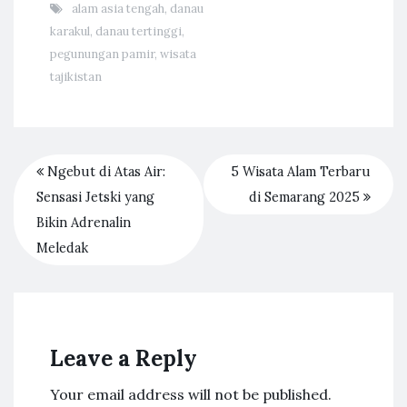
alam asia tengah
,
danau
karakul
,
danau tertinggi
,
pegunungan pamir
,
wisata
tajikistan
Ngebut di Atas Air:
5 Wisata Alam Terbaru
Sensasi Jetski yang
di Semarang 2025
Bikin Adrenalin
Meledak
Leave a Reply
Your email address will not be published.