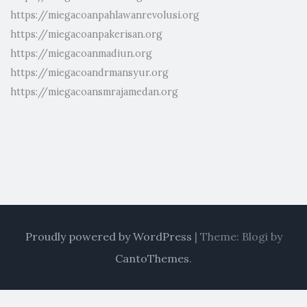
https://miegacoanpahlawanrevolusi.org
https://miegacoanpakerisan.org
https://miegacoanmadiun.org
https://miegacoandrmansyur.org
https://miegacoansmrajamedan.org
Proudly powered by WordPress
|
Theme: Blogi by
CantoThemes
.