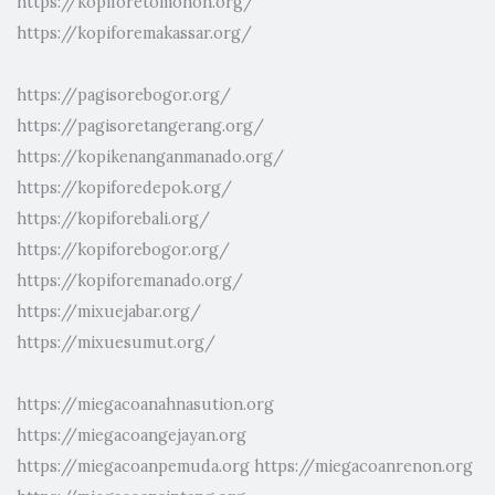
https://kopiforetomohon.org/
https://kopiforemakassar.org/
https://pagisorebogor.org/
https://pagisoretangerang.org/
https://kopikenanganmanado.org/
https://kopiforedepok.org/
https://kopiforebali.org/
https://kopiforebogor.org/
https://kopiforemanado.org/
https://mixuejabar.org/
https://mixuesumut.org/
https://miegacoanahnasution.org
https://miegacoangejayan.org
https://miegacoanpemuda.org
https://miegacoanrenon.org