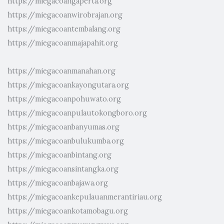
https://miegacoangaperta.org
https://miegacoanwirobrajan.org
https://miegacoantembalang.org
https://miegacoanmajapahit.org
https://miegacoanmanahan.org
https://miegacoankayongutara.org
https://miegacoanpohuwato.org
https://miegacoanpulautokongboro.org
https://miegacoanbanyumas.org
https://miegacoanbulukumba.org
https://miegacoanbintang.org
https://miegacoansintangka.org
https://miegacoanbajawa.org
https://miegacoankepulauanmerantiriau.org
https://miegacoankotamobagu.org