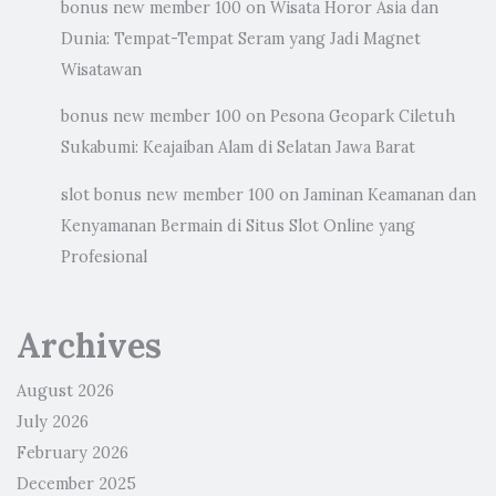
bonus new member 100
on
Wisata Horor Asia dan
Dunia: Tempat-Tempat Seram yang Jadi Magnet
Wisatawan
bonus new member 100
on
Pesona Geopark Ciletuh
Sukabumi: Keajaiban Alam di Selatan Jawa Barat
slot bonus new member 100
on
Jaminan Keamanan dan
Kenyamanan Bermain di Situs Slot Online yang
Profesional
Archives
August 2026
July 2026
February 2026
December 2025