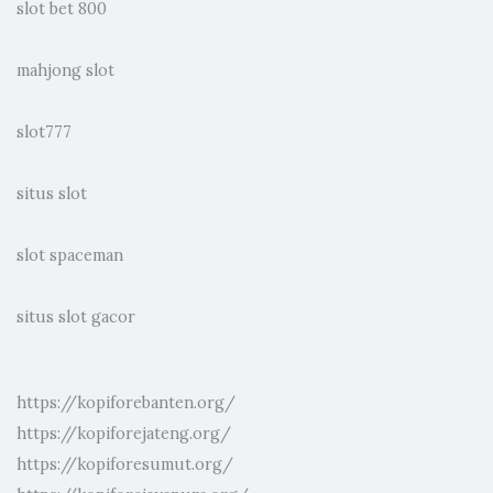
slot bet 800
mahjong slot
slot777
situs slot
slot spaceman
situs slot gacor
https://kopiforebanten.org/
https://kopiforejateng.org/
https://kopiforesumut.org/