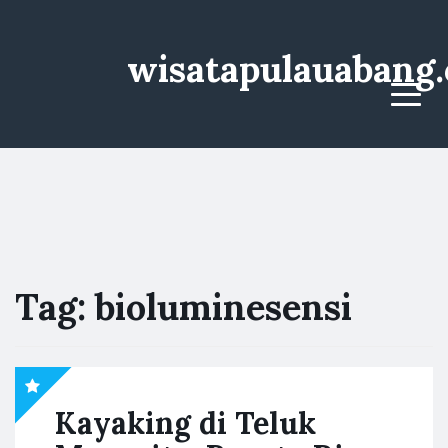
wisatapulauabang
Menu
Tag:
bioluminesensi
Kayaking di Teluk