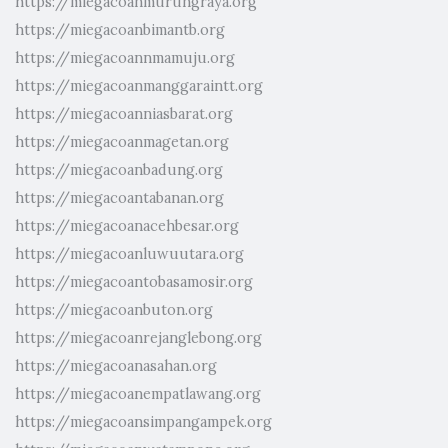
https://miegacoanmurungraya.org
https://miegacoanbimantb.org
https://miegacoannmamuju.org
https://miegacoanmanggaraintt.org
https://miegacoanniasbarat.org
https://miegacoanmagetan.org
https://miegacoanbadung.org
https://miegacoantabanan.org
https://miegacoanacehbesar.org
https://miegacoanluwuutara.org
https://miegacoantobasamosir.org
https://miegacoanbuton.org
https://miegacoanrejanglebong.org
https://miegacoanasahan.org
https://miegacoanempatlawang.org
https://miegacoansimpangampek.org