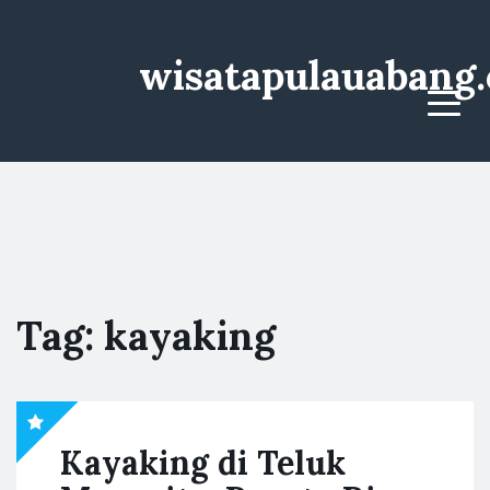
wisatapulauabang
Menu
Tag:
kayaking
Kayaking di Teluk