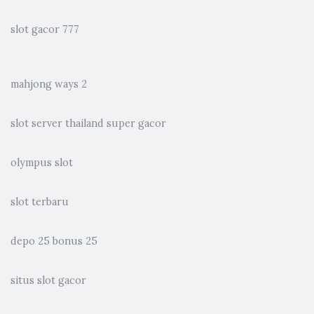
slot gacor 777
mahjong ways 2
slot server thailand super gacor
olympus slot
slot terbaru
depo 25 bonus 25
situs slot gacor