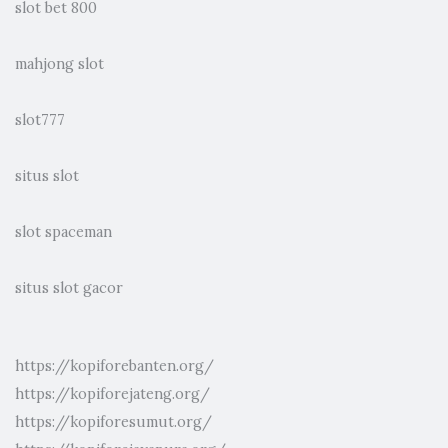
slot bet 800
mahjong slot
slot777
situs slot
slot spaceman
situs slot gacor
https://kopiforebanten.org/
https://kopiforejateng.org/
https://kopiforesumut.org/