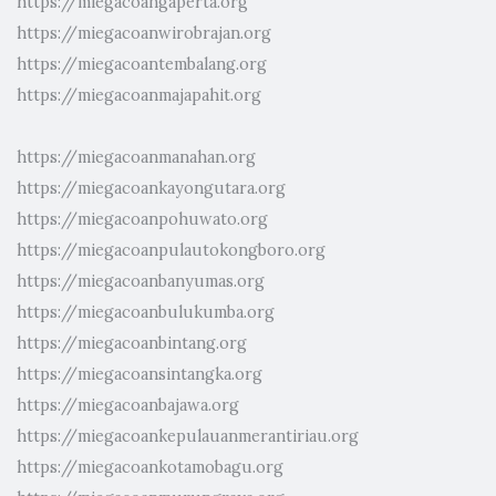
https://miegacoangaperta.org
https://miegacoanwirobrajan.org
https://miegacoantembalang.org
https://miegacoanmajapahit.org
https://miegacoanmanahan.org
https://miegacoankayongutara.org
https://miegacoanpohuwato.org
https://miegacoanpulautokongboro.org
https://miegacoanbanyumas.org
https://miegacoanbulukumba.org
https://miegacoanbintang.org
https://miegacoansintangka.org
https://miegacoanbajawa.org
https://miegacoankepulauanmerantiriau.org
https://miegacoankotamobagu.org