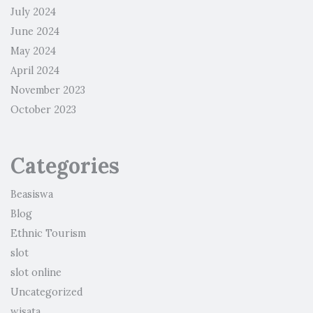
July 2024
June 2024
May 2024
April 2024
November 2023
October 2023
Categories
Beasiswa
Blog
Ethnic Tourism
slot
slot online
Uncategorized
wisata