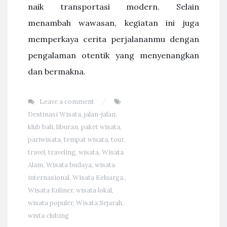
naik transportasi modern. Selain
menambah wawasan, kegiatan ini juga
memperkaya cerita perjalananmu dengan
pengalaman otentik yang menyenangkan
dan bermakna.
Leave a comment
Destinasi Wisata
,
jalan-jalan
,
klub bali
,
liburan
,
paket wisata
,
pariwisata
,
tempat wisata
,
tour
,
travel
,
traveling
,
wisata
,
Wisata
Alam
,
Wisata budaya
,
wisata
internasional
,
Wisata Keluarga.
,
Wisata Kuliner
,
wisata lokal
,
wisata populer
,
Wisata Sejarah
,
wista clubing