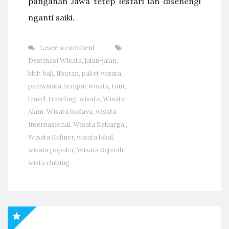
panganan Jawa tetep lestari lan disenengi
nganti saiki.
Leave a comment
Destinasi Wisata
,
jalan-jalan
,
klub bali
,
liburan
,
paket wisata
,
pariwisata
,
tempat wisata
,
tour
,
travel
,
traveling
,
wisata
,
Wisata
Alam
,
Wisata budaya
,
wisata
internasional
,
Wisata Keluarga.
,
Wisata Kuliner
,
wisata lokal
,
wisata populer
,
Wisata Sejarah
,
wista clubing