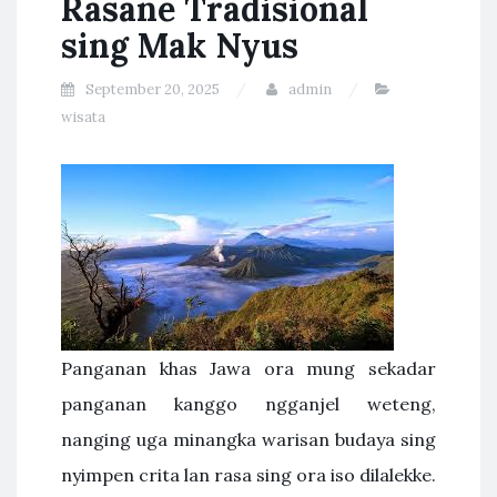
Rasane Tradisional
sing Mak Nyus
September 20, 2025
admin
wisata
Panganan khas Jawa ora mung sekadar
panganan kanggo ngganjel weteng,
nanging uga minangka warisan budaya sing
nyimpen crita lan rasa sing ora iso dilalekke.