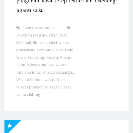
panganan Jawa tetep lestari lan disenengi
nganti saiki.
Leave a comment
Destinasi Wisata
,
jalan-jalan
,
klub bali
,
liburan
,
paket wisata
,
pariwisata
,
tempat wisata
,
tour
,
travel
,
traveling
,
wisata
,
Wisata
Alam
,
Wisata budaya
,
wisata
internasional
,
Wisata Keluarga.
,
Wisata Kuliner
,
wisata lokal
,
wisata populer
,
Wisata Sejarah
,
wista clubing