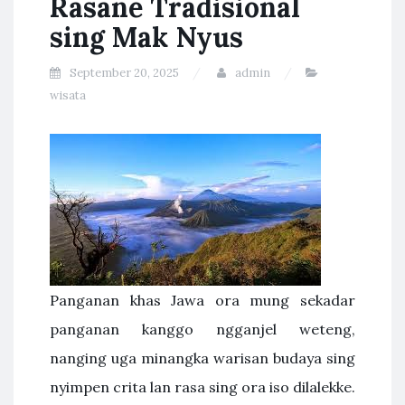
Rasane Tradisional
sing Mak Nyus
September 20, 2025
admin
wisata
Panganan khas Jawa ora mung sekadar
panganan kanggo ngganjel weteng,
nanging uga minangka warisan budaya sing
nyimpen crita lan rasa sing ora iso dilalekke.