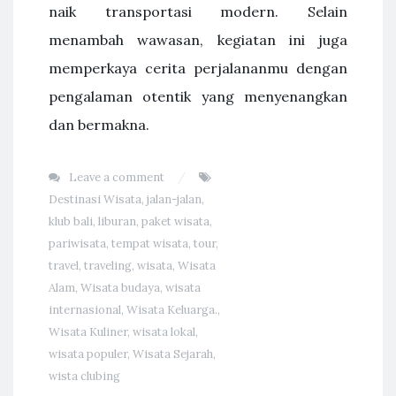
naik transportasi modern. Selain
menambah wawasan, kegiatan ini juga
memperkaya cerita perjalananmu dengan
pengalaman otentik yang menyenangkan
dan bermakna.
Leave a comment
Destinasi Wisata
,
jalan-jalan
,
klub bali
,
liburan
,
paket wisata
,
pariwisata
,
tempat wisata
,
tour
,
travel
,
traveling
,
wisata
,
Wisata
Alam
,
Wisata budaya
,
wisata
internasional
,
Wisata Keluarga.
,
Wisata Kuliner
,
wisata lokal
,
wisata populer
,
Wisata Sejarah
,
wista clubing