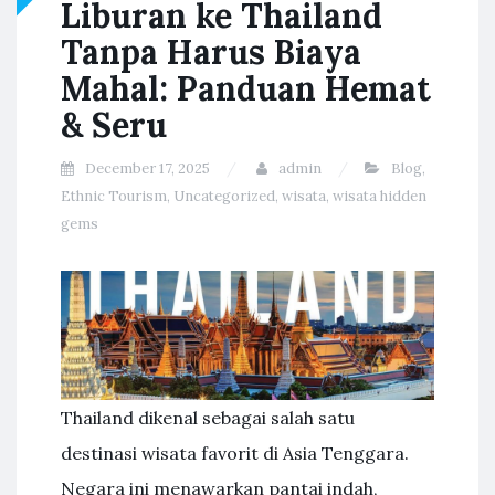
Liburan ke Thailand
Tanpa Harus Biaya
Mahal: Panduan Hemat
& Seru
December 17, 2025
admin
Blog
,
Ethnic Tourism
,
Uncategorized
,
wisata
,
wisata hidden
gems
Thailand dikenal sebagai salah satu
destinasi wisata favorit di Asia Tenggara.
Negara ini menawarkan pantai indah,