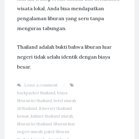
wisata lokal, Anda bisa mendapatkan
pengalaman liburan yang seru tanpa
menguras tabungan.
Thailand adalah bukti bahwa liburan luar
negeri tidak selalu identik dengan biaya
besar.
Leave a comment
backpacker thailand
,
biaya
liburan ke thailand
,
hotel murah
di thailand
,
itinerary thailand
hemat
,
kuliner thailand murah
,
liburan ke thailand
,
liburan luar
negeri murah
,
paket liburan