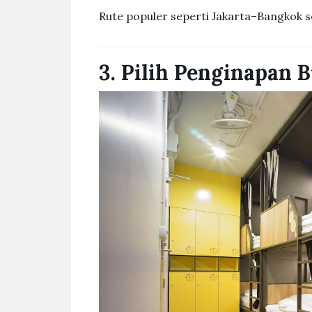
Rute populer seperti Jakarta–Bangkok
3. Pilih Penginapan 