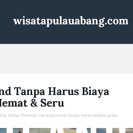
wisatapulauabang.com
and Tanpa Harus Biaya
Hemat & Seru
log
,
Ethnic Tourism
,
Uncategorized
,
wisata
,
wisata hidden gems