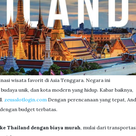
inasi wisata favorit di Asia Tenggara. Negara ini
 budaya unik, dan kota modern yang hidup. Kabar baiknya,
l
.
zeusslotlogin.com
Dengan perencanaan yang tepat, An
d dengan budget terbatas.
 ke Thailand dengan biaya murah
, mulai dari transportasi