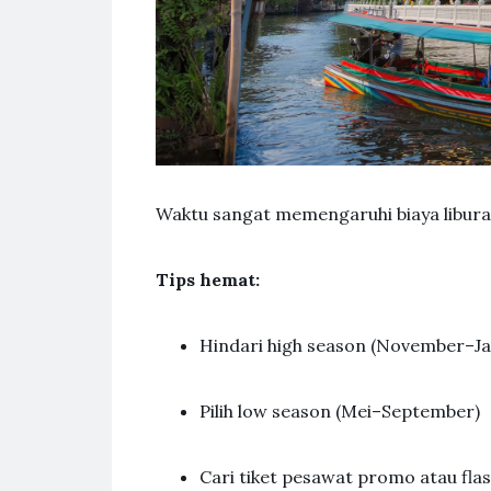
Waktu sangat memengaruhi biaya libura
Tips hemat:
Hindari high season (November–Ja
Pilih low season (Mei–September)
Cari tiket pesawat promo atau flas