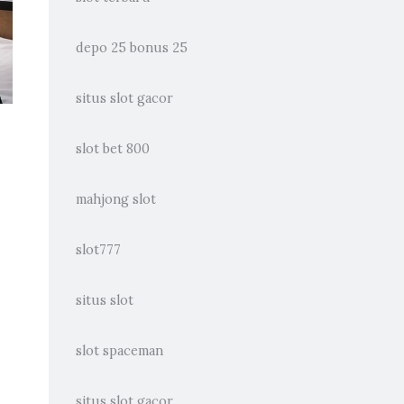
depo 25 bonus 25
situs slot gacor
slot bet 800
mahjong slot
slot777
situs slot
slot spaceman
situs slot gacor