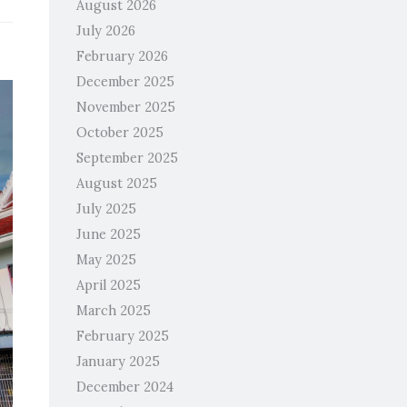
August 2026
July 2026
February 2026
December 2025
November 2025
October 2025
September 2025
August 2025
July 2025
June 2025
May 2025
April 2025
March 2025
February 2025
January 2025
December 2024