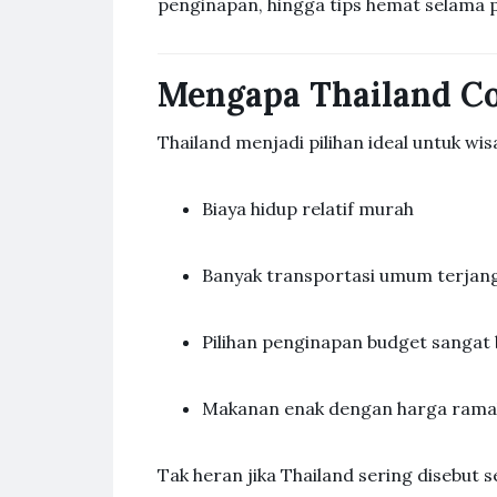
penginapan, hingga tips hemat selama p
Mengapa Thailand C
Thailand menjadi pilihan ideal untuk wi
Biaya hidup relatif murah
Banyak transportasi umum terjan
Pilihan penginapan budget sangat
Makanan enak dengan harga rama
Tak heran jika Thailand sering disebut 