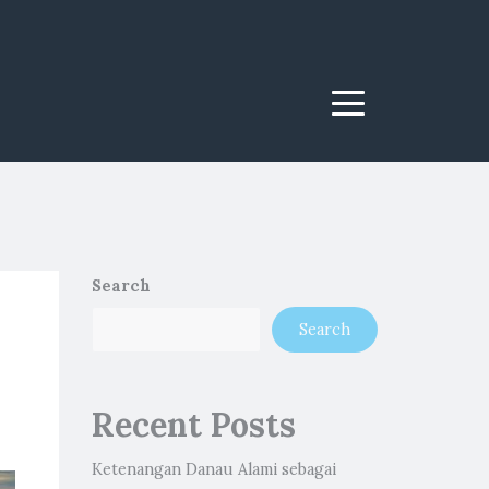
Menu
Search
Search
Recent Posts
Ketenangan Danau Alami sebagai