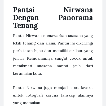
Pantai Nirwana
Dengan Panorama
Tenang
Pantai Nirwana menawarkan suasana yang
lebih tenang dan alami. Pantai ini dikelilingi
perbukitan hijau dan memiliki air laut yang
jernih. Keindahannya sangat cocok untuk
menikmati suasana santai jauh dari
keramaian kota.
Pantai Nirwana juga menjadi spot favorit
untuk fotografi karena lanskap alamnya
yang memukau.