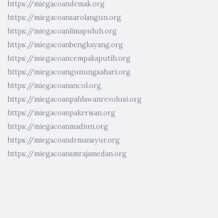
https://miegacoandemak.org
https://miegacoansarolangun.org
https://miegacoanlimapuluh.org
https://miegacoanbengkayang.org
https://miegacoancempakaputih.org
https://miegacoangunungsahari.org
https://miegacoanancol.org
https://miegacoanpahlawanrevolusi.org
https://miegacoanpakerisan.org
https://miegacoanmadiun.org
https://miegacoandrmansyur.org
https://miegacoansmrajamedan.org