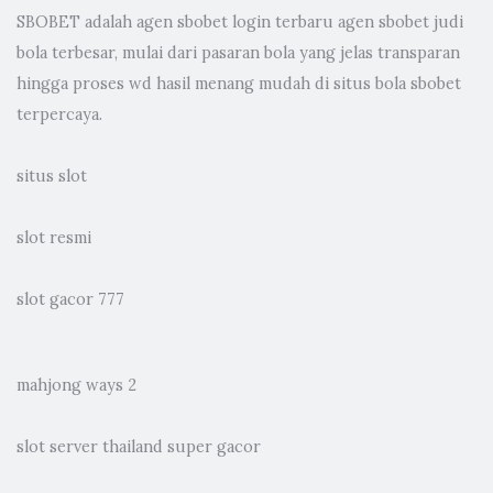
SBOBET adalah
agen sbobet
login terbaru agen sbobet judi
bola terbesar, mulai dari pasaran bola yang jelas transparan
hingga proses wd hasil menang mudah di situs bola sbobet
terpercaya.
situs slot
slot resmi
slot gacor 777
mahjong ways 2
slot server thailand super gacor