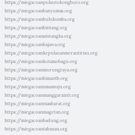
https://miegacoanpulautokongboro.org
https://miegacoanbanyumas.org
https://miegacoanbulukumba.org
https://miegacoanbintang.org
https://miegacoansintangka.org
https://miegacoanbajawa.org
https://miegacoankepulauanmerantiriau.org
https://miegacoankotamobagu.org
https://miegacoanmurungraya.org
https://miegacoanbimantb.org
https://miegacoannmamuju.org
https://miegacoanmanggaraintt.org
https://miegacoanniasbarat.org
https://miegacoanmagetan.org
https://miegacoanbadung.org
https://miegacoantabanan.org