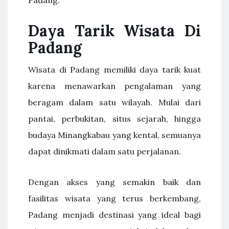
Padang.
Daya Tarik Wisata Di
Padang
Wisata di Padang memiliki daya tarik kuat
karena menawarkan pengalaman yang
beragam dalam satu wilayah. Mulai dari
pantai, perbukitan, situs sejarah, hingga
budaya Minangkabau yang kental, semuanya
dapat dinikmati dalam satu perjalanan.
Dengan akses yang semakin baik dan
fasilitas wisata yang terus berkembang,
Padang menjadi destinasi yang ideal bagi