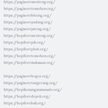
https://pagisorementeng.org/
https://pagisoretomohon.org/
https://pagisorebitung.org/
https://pagisorepadang.org/
https://pagisorejateng.org/
https://kopiforementeng.org/
https://kopiforepik.org/
https://kopiforepluit.org/
https://kopiforetomohon.org/
https://kopiforemakassar.org/
https://pagisorebogor.org/
https://pagisoretangerang.org/
https://kopikenanganmanado.org/
https://kopiforedepok.org/
https://kopiforebali.org/