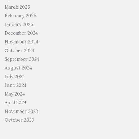
March 2025
February 2025
January 2025
December 2024
November 2024
October 2024
September 2024
August 2024
July 2024
June 2024
May 2024
April 2024
November 2023
October 2023